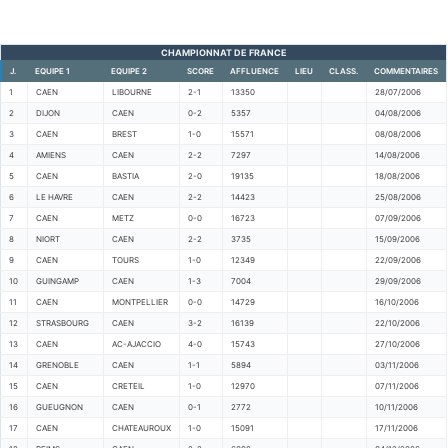
CHAMPIONNAT DE FRANCE
J.
EQUIPE 1
EQUIPE 2
SCORE
AFFLUENCE
LIEU
CLASS.
COMMENTAIRES
1
CAEN
LIBOURNE
2-1
13350
28/07/2006
2
DIJON
CAEN
0-2
5357
04/08/2006
3
CAEN
BREST
1-0
15571
08/08/2006
4
AMIENS
CAEN
2-2
7297
14/08/2006
5
CAEN
BASTIA
2-0
19135
18/08/2006
6
LE HAVRE
CAEN
2-2
14423
25/08/2006
7
CAEN
METZ
0-0
16723
07/09/2006
8
NIORT
CAEN
2-2
3735
15/09/2006
9
CAEN
TOURS
1-0
12349
22/09/2006
10
GUINGAMP
CAEN
1-3
7004
29/09/2006
11
CAEN
MONTPELLIER
0-0
14729
16/10/2006
12
STRASBOURG
CAEN
3-2
16139
22/10/2006
13
CAEN
AC-AJACCIO
4-0
15743
27/10/2006
14
GRENOBLE
CAEN
1-1
5894
03/11/2006
15
CAEN
CRETEIL
1-0
12970
07/11/2006
16
GUEUGNON
CAEN
0-1
2772
10/11/2006
17
CAEN
CHATEAUROUX
1-0
15091
17/11/2006