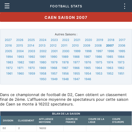
☰
⋮
FOOTBALL STATS
CAEN SAISON 2007
Autres Saisons :
2027
2026
2025
2024
2023
2022
2021
2020
2019
2018
2017
2016
2015
2014
2013
2012
2011
2010
2009
2008
2007
2006
2005
2004
2003
2002
2001
2000
1999
1998
1997
1996
1995
1994
1993
1992
1991
1990
1989
1988
1987
1986
1985
1984
1983
1982
1981
1980
1979
1978
1977
1976
1975
1974
1973
1972
1971
1970
1969
1968
1967
1966
1965
1964
1963
1962
1961
1960
1959
1958
1957
1956
1955
1954
1953
1952
1951
1950
1949
1948
1947
1946
Dans ce championnat de football de D2, Caen obtient un classement
final de 2ème. L'affluence moyenne de spectateurs pour cette saison
de Caen se monte à 16202 spectateurs.
BILAN DE LA SAISON
AFFLUENCE
COUPE DE
COUPE DE LA
COUPE
DIVISION
CLASSEMENT
MOYENNE
FRANCE
LIGUE
D'EUROPE
D2
2
16202