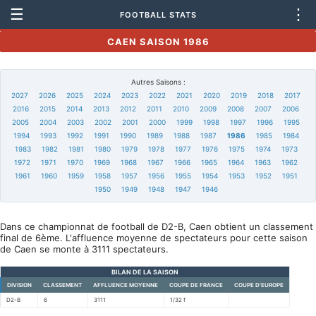
☰
⋮
FOOTBALL STATS
CAEN SAISON 1986
Autres Saisons :
2027
2026
2025
2024
2023
2022
2021
2020
2019
2018
2017
2016
2015
2014
2013
2012
2011
2010
2009
2008
2007
2006
2005
2004
2003
2002
2001
2000
1999
1998
1997
1996
1995
1994
1993
1992
1991
1990
1989
1988
1987
1986
1985
1984
1983
1982
1981
1980
1979
1978
1977
1976
1975
1974
1973
1972
1971
1970
1969
1968
1967
1966
1965
1964
1963
1962
1961
1960
1959
1958
1957
1956
1955
1954
1953
1952
1951
1950
1949
1948
1947
1946
Dans ce championnat de football de D2-B, Caen obtient un classement
final de 6ème. L'affluence moyenne de spectateurs pour cette saison
de Caen se monte à 3111 spectateurs.
BILAN DE LA SAISON
DIVISION
CLASSEMENT
AFFLUENCE MOYENNE
COUPE DE FRANCE
COUPE D'EUROPE
D2-B
6
3111
1/32 f