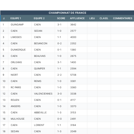
CHAMPIONNAT DE FRANCE
J.
EQUIPE 1
EQUIPE 2
SCORE
AFFLUENCE
LIEU
CLASS.
COMMENTAIRES
1
GUINGAMP
CAEN
3-1
3642
2
CAEN
SEDAN
1-0
2577
3
LIMOGES
CAEN
1-1
4000
4
CAEN
BESANCON
0-2
2352
5
DUNKERQUE
CAEN
0-1
1380
6
CAEN
BEAUVAIS
1-0
2675
7
ORLEANS
CAEN
3-1
1400
8
CAEN
QUIMPER
1-1
2594
9
NIORT
CAEN
2-2
5708
10
CAEN
REIMS
1-0
3381
11
RC PARIS
CAEN
1-0
3360
12
CAEN
VALENCIENNES
3-0
3338
13
ROUEN
CAEN
0-1
4117
14
ANGERS
CAEN
1-0
3370
15
CAEN
ABBEVILLE
1-3
3153
16
MULHOUSE
CAEN
0-0
2491
17
CAEN
LORIENT
1-1
3184
18
SEDAN
CAEN
1-3
2049