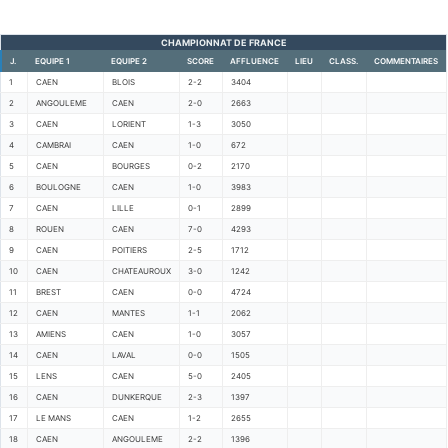
CHAMPIONNAT DE FRANCE
J.
EQUIPE 1
EQUIPE 2
SCORE
AFFLUENCE
LIEU
CLASS.
COMMENTAIRES
1
CAEN
BLOIS
2-2
3404
2
ANGOULEME
CAEN
2-0
2663
3
CAEN
LORIENT
1-3
3050
4
CAMBRAI
CAEN
1-0
672
5
CAEN
BOURGES
0-2
2170
6
BOULOGNE
CAEN
1-0
3983
7
CAEN
LILLE
0-1
2899
8
ROUEN
CAEN
7-0
4293
9
CAEN
POITIERS
2-5
1712
10
CAEN
CHATEAUROUX
3-0
1242
11
BREST
CAEN
0-0
4724
12
CAEN
MANTES
1-1
2062
13
AMIENS
CAEN
1-0
3057
14
CAEN
LAVAL
0-0
1505
15
LENS
CAEN
5-0
2405
16
CAEN
DUNKERQUE
2-3
1397
17
LE MANS
CAEN
1-2
2655
18
CAEN
ANGOULEME
2-2
1396