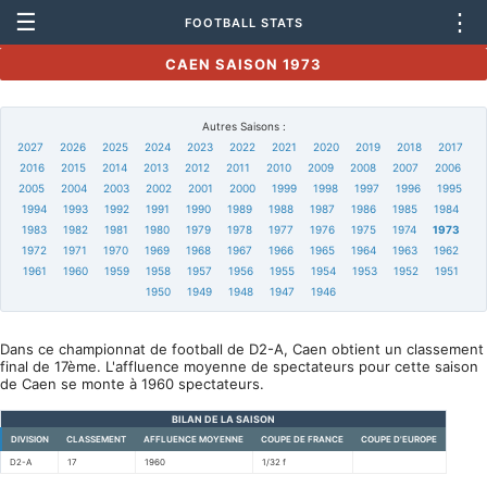
☰
⋮
FOOTBALL STATS
CAEN SAISON 1973
Autres Saisons :
2027
2026
2025
2024
2023
2022
2021
2020
2019
2018
2017
2016
2015
2014
2013
2012
2011
2010
2009
2008
2007
2006
2005
2004
2003
2002
2001
2000
1999
1998
1997
1996
1995
1994
1993
1992
1991
1990
1989
1988
1987
1986
1985
1984
1983
1982
1981
1980
1979
1978
1977
1976
1975
1974
1973
1972
1971
1970
1969
1968
1967
1966
1965
1964
1963
1962
1961
1960
1959
1958
1957
1956
1955
1954
1953
1952
1951
1950
1949
1948
1947
1946
Dans ce championnat de football de D2-A, Caen obtient un classement
final de 17ème. L'affluence moyenne de spectateurs pour cette saison
de Caen se monte à 1960 spectateurs.
BILAN DE LA SAISON
DIVISION
CLASSEMENT
AFFLUENCE MOYENNE
COUPE DE FRANCE
COUPE D'EUROPE
D2-A
17
1960
1/32 f