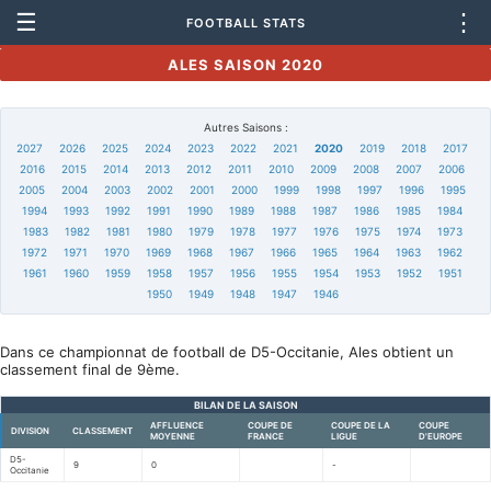
☰
⋮
FOOTBALL STATS
ALES SAISON 2020
Autres Saisons :
2027
2026
2025
2024
2023
2022
2021
2020
2019
2018
2017
2016
2015
2014
2013
2012
2011
2010
2009
2008
2007
2006
2005
2004
2003
2002
2001
2000
1999
1998
1997
1996
1995
1994
1993
1992
1991
1990
1989
1988
1987
1986
1985
1984
1983
1982
1981
1980
1979
1978
1977
1976
1975
1974
1973
1972
1971
1970
1969
1968
1967
1966
1965
1964
1963
1962
1961
1960
1959
1958
1957
1956
1955
1954
1953
1952
1951
1950
1949
1948
1947
1946
Dans ce championnat de football de D5-Occitanie, Ales obtient un
classement final de 9ème.
BILAN DE LA SAISON
AFFLUENCE
COUPE DE
COUPE DE LA
COUPE
DIVISION
CLASSEMENT
MOYENNE
FRANCE
LIGUE
D'EUROPE
D5-
9
0
-
Occitanie