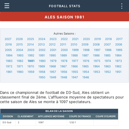
☰
⋮
FOOTBALL STATS
ALES SAISON 1981
Autres Saisons :
2027
2026
2025
2024
2023
2022
2021
2020
2019
2018
2017
2016
2015
2014
2013
2012
2011
2010
2009
2008
2007
2006
2005
2004
2003
2002
2001
2000
1999
1998
1997
1996
1995
1994
1993
1992
1991
1990
1989
1988
1987
1986
1985
1984
1983
1982
1981
1980
1979
1978
1977
1976
1975
1974
1973
1972
1971
1970
1969
1968
1967
1966
1965
1964
1963
1962
1961
1960
1959
1958
1957
1956
1955
1954
1953
1952
1951
1950
1949
1948
1947
1946
Dans ce championnat de football de D3-Sud, Ales obtient un
classement final de 2ème. L'affluence moyenne de spectateurs pour
cette saison de Ales se monte à 1097 spectateurs.
BILAN DE LA SAISON
DIVISION
CLASSEMENT
AFFLUENCE MOYENNE
COUPE DE FRANCE
COUPE D'EUROPE
D3-Sud
2
1097
1/32 f