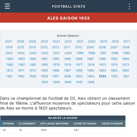
☰
⋮
FOOTBALL STATS
ALES SAISON 1953
Autres Saisons :
2027
2026
2025
2024
2023
2022
2021
2020
2019
2018
2017
2016
2015
2014
2013
2012
2011
2010
2009
2008
2007
2006
2005
2004
2003
2002
2001
2000
1999
1998
1997
1996
1995
1994
1993
1992
1991
1990
1989
1988
1987
1986
1985
1984
1983
1982
1981
1980
1979
1978
1977
1976
1975
1974
1973
1972
1971
1970
1969
1968
1967
1966
1965
1964
1963
1962
1961
1960
1959
1958
1957
1956
1955
1954
1953
1952
1951
1950
1949
1948
1947
1946
Dans ce championnat de football de D2, Ales obtient un classement
final de 18ème. L'affluence moyenne de spectateurs pour cette saison
de Ales se monte à 1820 spectateurs.
BILAN DE LA SAISON
DIVISION
CLASSEMENT
AFFLUENCE MOYENNE
COUPE DE FRANCE
COUPE D'EUROPE
D2
18
1820
1/8 f