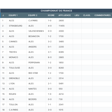
CHAMPIONNAT DE FRANCE
J.
EQUIPE 1
EQUIPE 2
SCORE
AFFLUENCE
LIEU
CLASS.
COMMENTAIRES
1
ALES
C.A PARIS
1-0
2600
2
STRASBOURG
ALES
4-0
11455
3
ALES
VALENCIENNES
0-0
2000
4
ALES
BESANCON
1-2
1700
5
CANNES
ALES
3-2
3485
6
ALES
ANGERS
0-1
2200
7
TROYES
ALES
3-1
8395
8
MONACO
ALES
8-0
2865
9
ALES
PERPIGNAN
1-2
1850
10
TOULOUSE
ALES
3-0
8260
11
ALES
RED STAR
1-2
1700
12
GRENOBLE
ALES
4-1
2514
13
LYON
ALES
2-1
5491
14
ALES
NANTES
0-0
550
15
ROUEN
ALES
1-0
4214
16
ALES
BEZIERS
0-0
730
17
TOULON
ALES
1-1
2041
18
C.A PARIS
ALES
3-0
1015