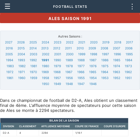
☰
⋮
FOOTBALL STATS
ALES SAISON 1991
Autres Saisons :
2027
2026
2025
2024
2023
2022
2021
2020
2019
2018
2017
2016
2015
2014
2013
2012
2011
2010
2009
2008
2007
2006
2005
2004
2003
2002
2001
2000
1999
1998
1997
1996
1995
1994
1993
1992
1991
1990
1989
1988
1987
1986
1985
1984
1983
1982
1981
1980
1979
1978
1977
1976
1975
1974
1973
1972
1971
1970
1969
1968
1967
1966
1965
1964
1963
1962
1961
1960
1959
1958
1957
1956
1955
1954
1953
1952
1951
1950
1949
1948
1947
1946
Dans ce championnat de football de D2-A, Ales obtient un classement
final de 4ème. L'affluence moyenne de spectateurs pour cette saison
de Ales se monte à 2294 spectateurs.
BILAN DE LA SAISON
DIVISION
CLASSEMENT
AFFLUENCE MOYENNE
COUPE DE FRANCE
COUPE D'EUROPE
D2-A
4
2294
1/16 f