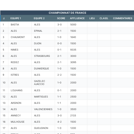
CHAMPIONNAT DE FRANCE
J.
EQUIPE 1
EQUIPE 2
SCORE
AFFLUENCE
LIEU
CLASS.
COMMENTAIRES
1
BASTIA
ALES
3-0
5000
2
ALES
EPINAL
2-1
1500
3
CHAUMONT
ALES
1-0
1640
4
ALES
DIJON
0-0
1500
5
NIMES
ALES
0-1
9335
6
ALES
STRASBOURG
2-1
3000
7
RODEZ
ALES
2-1
3095
8
ALES
DUNKERQUE
1-0
1500
9
ISTRES
ALES
2-2
1500
GAZELEC
10
ALES
1-0
2000
AJACCIO
11
LOUHANS
ALES
0-1
2000
12
ALES
MARTIGUES
1-1
2500
13
AVIGNON
ALES
1-1
2000
14
ALES
VALENCIENNES
1-0
3500
15
ANNECY
ALES
3-0
2133
16
MULHOUSE
ALES
4-2
1500
17
ALES
GUEUGNON
1-0
1200