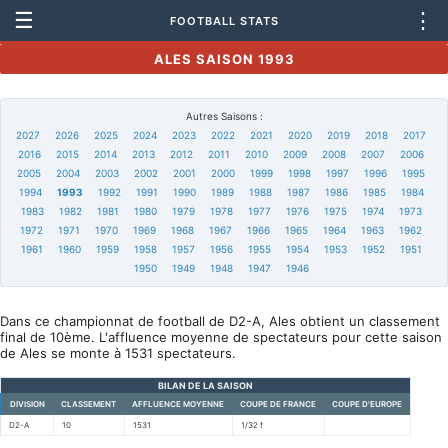
☰
⋮
FOOTBALL STATS
ALES SAISON 1993
Autres Saisons :
2027
2026
2025
2024
2023
2022
2021
2020
2019
2018
2017
2016
2015
2014
2013
2012
2011
2010
2009
2008
2007
2006
2005
2004
2003
2002
2001
2000
1999
1998
1997
1996
1995
1994
1993
1992
1991
1990
1989
1988
1987
1986
1985
1984
1983
1982
1981
1980
1979
1978
1977
1976
1975
1974
1973
1972
1971
1970
1969
1968
1967
1966
1965
1964
1963
1962
1961
1960
1959
1958
1957
1956
1955
1954
1953
1952
1951
1950
1949
1948
1947
1946
Dans ce championnat de football de D2-A, Ales obtient un classement
final de 10ème. L'affluence moyenne de spectateurs pour cette saison
de Ales se monte à 1531 spectateurs.
BILAN DE LA SAISON
DIVISION
CLASSEMENT
AFFLUENCE MOYENNE
COUPE DE FRANCE
COUPE D'EUROPE
D2-A
10
1531
1/32 f