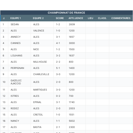
CHAMPIONNAT DE FRANCE
J.
EQUIPE 1
EQUIPE 2
SCORE
AFFLUENCE
LIEU
CLASS.
COMMENTAIRES
1
SEDAN
ALES
1-2
2839
2
ALES
VALENCE
1-0
1200
3
ANNECY
ALES
3-1
1657
4
CANNES
ALES
4-1
3000
5
ALES
NICE
1-2
1500
6
LOUHANS
ALES
3-2
1637
7
ALES
MULHOUSE
2-2
800
8
PERPIGNAN
ALES
5-1
1400
9
ALES
CHARLEVILLE
3-0
1200
GAZELEC
10
ALES
2-0
800
AJACCIO
11
ALES
MARTIGUES
3-0
1200
12
ISTRES
ALES
0-2
700
13
ALES
EPINAL
3-1
1740
14
RODEZ
ALES
2-0
2003
15
ALES
CRETEIL
1-0
1551
16
NANCY
ALES
1-1
5832
17
ALES
BASTIA
2-1
2300