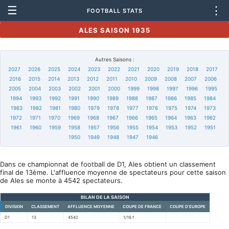
☰
⋮
FOOTBALL STATS
ALES SAISON 1935
Autres Saisons :
2027
2026
2025
2024
2023
2022
2021
2020
2019
2018
2017
2016
2015
2014
2013
2012
2011
2010
2009
2008
2007
2006
2005
2004
2003
2002
2001
2000
1999
1998
1997
1996
1995
1994
1993
1992
1991
1990
1989
1988
1987
1986
1985
1984
1983
1982
1981
1980
1979
1978
1977
1976
1975
1974
1973
1972
1971
1970
1969
1968
1967
1966
1965
1964
1963
1962
1961
1960
1959
1958
1957
1956
1955
1954
1953
1952
1951
1950
1949
1948
1947
1946
Dans ce championnat de football de D1, Ales obtient un classement
final de 13ème. L'affluence moyenne de spectateurs pour cette saison
de Ales se monte à 4542 spectateurs.
BILAN DE LA SAISON
DIVISION
CLASSEMENT
AFFLUENCE MOYENNE
COUPE DE FRANCE
COUPE D'EUROPE
D1
13
4542
1/16 f