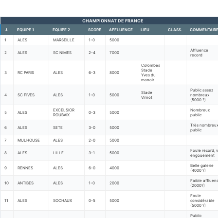
CHAMPIONNAT DE FRANCE
J.
EQUIPE 1
EQUIPE 2
SCORE
AFFLUENCE
LIEU
CLASS.
COMMENTAIR
1
ALES
MARSEILLE
1-0
5000
Affluence
2
ALES
SC NIMES
2-4
7000
record
Colombes
Stade
3
RC PARIS
ALES
6-3
8000
Yves du
manoir
Public assez
Stade
4
SC FIVES
ALES
1-0
5000
nombreux
Virnot
(5000 ?)
EXCELSIOR
Nombreux
5
ALES
0-3
5000
ROUBAIX
public
Très nombreu
6
ALES
SETE
3-0
5000
public
7
MULHOUSE
ALES
2-0
5000
Foule record, v
8
ALES
LILLE
3-1
5000
engouement
Belle galerie
9
RENNES
ALES
6-0
4000
(4000 ?)
Faible affluen
10
ANTIBES
ALES
1-0
2000
(2000?)
Foule
11
ALES
SOCHAUX
0-5
5000
considérable
(5000 ?)
Public