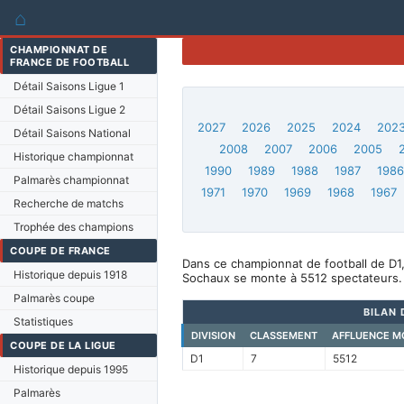
⌂
CHAMPIONNAT DE
FRANCE DE FOOTBALL
Détail Saisons Ligue 1
Détail Saisons Ligue 2
2027
2026
2025
2024
202
Détail Saisons National
2008
2007
2006
2005
Historique championnat
1990
1989
1988
1987
198
Palmarès championnat
1971
1970
1969
1968
1967
Recherche de matchs
Trophée des champions
COUPE DE FRANCE
Dans ce championnat de football de D1
Historique depuis 1918
Sochaux se monte à 5512 spectateurs.
Palmarès coupe
BILAN 
Statistiques
DIVISION
CLASSEMENT
AFFLUENCE M
COUPE DE LA LIGUE
D1
7
5512
Historique depuis 1995
Palmarès