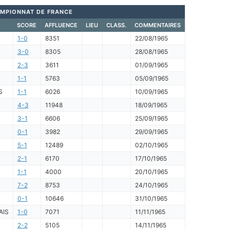
MPIONNAT DE FRANCE
SCORE
AFFLUENCE
LIEU
CLASS.
COMMENTAIRES
1-0
8351
22/08/1965
3-0
8305
28/08/1965
2-3
3611
01/09/1965
1-1
5763
05/09/1965
S
1-1
6026
10/09/1965
4-3
11948
18/09/1965
3-1
6606
25/09/1965
0-1
3982
29/09/1965
5-1
12489
02/10/1965
2-1
6170
17/10/1965
1-1
4000
20/10/1965
7-2
8753
24/10/1965
0-1
10646
31/10/1965
AIS
1-0
7071
11/11/1965
2-2
5105
14/11/1965