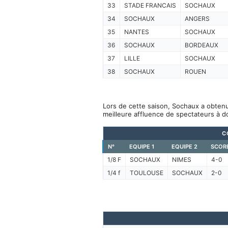
33
STADE FRANCAIS
SOCHAUX
34
SOCHAUX
ANGERS
35
NANTES
SOCHAUX
36
SOCHAUX
BORDEAUX
37
LILLE
SOCHAUX
38
SOCHAUX
ROUEN
Lors de cette saison, Sochaux a obtenu
meilleure affluence de spectateurs à d
C
N°
EQUIPE 1
EQUIPE 2
SCOR
1/8 F
SOCHAUX
NIMES
4-0
1/4 f
TOULOUSE
SOCHAUX
2-0