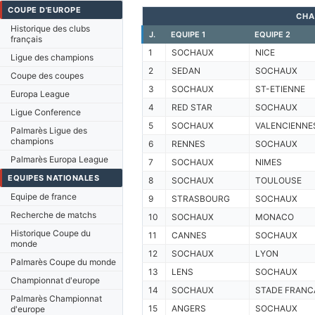
COUPE D'EUROPE
CHA
Historique des clubs
J.
EQUIPE 1
EQUIPE 2
français
1
SOCHAUX
NICE
Ligue des champions
2
SEDAN
SOCHAUX
Coupe des coupes
3
SOCHAUX
ST-ETIENNE
Europa League
4
RED STAR
SOCHAUX
Ligue Conference
5
SOCHAUX
VALENCIENNE
Palmarès Ligue des
champions
6
RENNES
SOCHAUX
Palmarès Europa League
7
SOCHAUX
NIMES
EQUIPES NATIONALES
8
SOCHAUX
TOULOUSE
Equipe de france
9
STRASBOURG
SOCHAUX
Recherche de matchs
10
SOCHAUX
MONACO
Historique Coupe du
11
CANNES
SOCHAUX
monde
12
SOCHAUX
LYON
Palmarès Coupe du monde
13
LENS
SOCHAUX
Championnat d'europe
14
SOCHAUX
STADE FRANC
Palmarès Championnat
15
ANGERS
SOCHAUX
d'europe