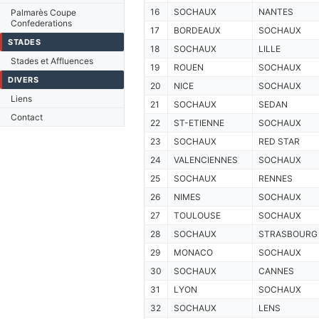
16
SOCHAUX
NANTES
Palmarès Coupe
Confederations
17
BORDEAUX
SOCHAUX
STADES
18
SOCHAUX
LILLE
Stades et Affluences
19
ROUEN
SOCHAUX
DIVERS
20
NICE
SOCHAUX
Liens
21
SOCHAUX
SEDAN
Contact
22
ST-ETIENNE
SOCHAUX
23
SOCHAUX
RED STAR
24
VALENCIENNES
SOCHAUX
25
SOCHAUX
RENNES
26
NIMES
SOCHAUX
27
TOULOUSE
SOCHAUX
28
SOCHAUX
STRASBOURG
29
MONACO
SOCHAUX
30
SOCHAUX
CANNES
31
LYON
SOCHAUX
32
SOCHAUX
LENS