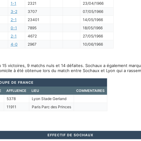
1-1
2321
23/04/1966
3-2
3707
07/05/1966
2-1
23401
14/05/1966
0-1
7895
18/05/1966
2-1
4672
27/05/1966
4-0
2967
10/06/1966
 15 victoires, 9 matchs nuls et 14 défaites. Sochaux a également marqu
omicile à été obtenue lors du match entre Sochaux et Lyon qui a rasse
OUPE DE FRANCE
E
AFFLUENCE
LIEU
COMMENTAIRES
5378
Lyon Stade Gerland
11911
Paris Parc des Princes
EFFECTIF DE SOCHAUX