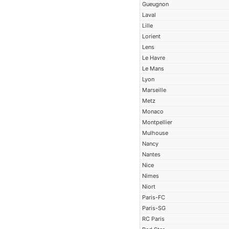
Gueugnon
Laval
Lille
Lorient
Lens
Le Havre
Le Mans
Lyon
Marseille
Metz
Monaco
Montpellier
Mulhouse
Nancy
Nantes
Nice
Nimes
Niort
Paris-FC
Paris-SG
RC Paris