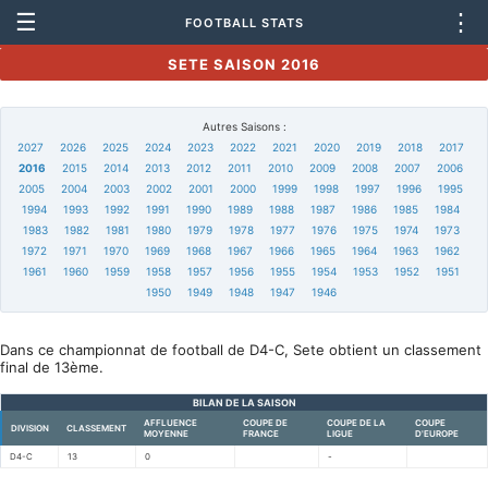
☰
⋮
FOOTBALL STATS
SETE SAISON 2016
Autres Saisons :
2027
2026
2025
2024
2023
2022
2021
2020
2019
2018
2017
2016
2015
2014
2013
2012
2011
2010
2009
2008
2007
2006
2005
2004
2003
2002
2001
2000
1999
1998
1997
1996
1995
1994
1993
1992
1991
1990
1989
1988
1987
1986
1985
1984
1983
1982
1981
1980
1979
1978
1977
1976
1975
1974
1973
1972
1971
1970
1969
1968
1967
1966
1965
1964
1963
1962
1961
1960
1959
1958
1957
1956
1955
1954
1953
1952
1951
1950
1949
1948
1947
1946
Dans ce championnat de football de D4-C, Sete obtient un classement
final de 13ème.
BILAN DE LA SAISON
AFFLUENCE
COUPE DE
COUPE DE LA
COUPE
DIVISION
CLASSEMENT
MOYENNE
FRANCE
LIGUE
D'EUROPE
D4-C
13
0
-