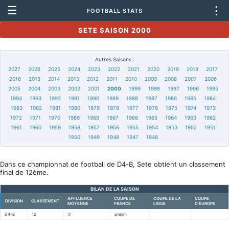
☰
⋮
FOOTBALL STATS
SETE SAISON 2000
Autres Saisons :
2027
2026
2025
2024
2023
2022
2021
2020
2019
2018
2017
2016
2015
2014
2013
2012
2011
2010
2009
2008
2007
2006
2005
2004
2003
2002
2001
2000
1999
1998
1997
1996
1995
1994
1993
1992
1991
1990
1989
1988
1987
1986
1985
1984
1983
1982
1981
1980
1979
1978
1977
1976
1975
1974
1973
1972
1971
1970
1969
1968
1967
1966
1965
1964
1963
1962
1961
1960
1959
1958
1957
1956
1955
1954
1953
1952
1951
1950
1949
1948
1947
1946
Dans ce championnat de football de D4-B, Sete obtient un classement
final de 12ème.
BILAN DE LA SAISON
AFFLUENCE
COUPE DE
COUPE DE LA
COUPE
DIVISION
CLASSEMENT
MOYENNE
FRANCE
LIGUE
D'EUROPE
D4-B
12
0
prelim