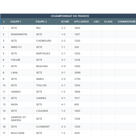
CHAMPIONNAT DE FRANCE
J.
EQUIPE 1
EQUIPE 2
SCORE
AFFLUENCE
LIEU
CLASS.
COMMENTAIRE
1
SETE
PAU
2-2
1800
2
ROMORANTIN
SETE
1-0
1357
3
SETE
CHERBOURG
2-2
1200
4
PARIS-FC
SETE
1-1
200
5
SETE
MARTIGUES
2-1
1200
6
YZEURE
SETE
3-1
1226
7
SETE
BEAUVAIS
2-0
1000
8
LAVAL
SETE
3-1
2699
9
SETE
NIMES
2-0
2700
10
SETE
TOULON
2-1
1500
11
VANNES
SETE
1-2
1659
12
SETE
CANNES
4-1
1517
13
RAON
SETE
4-1
600
14
SETE
LOUHANS
1-2
1000
SANNOIS-ST-
15
SETE
0-0
1256
GRATIEN
16
SETE
CLERMONT
2-3
1200
17
BOULOGNE
SETE
1-2
4341