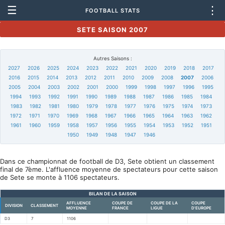
☰
⋮
FOOTBALL STATS
SETE SAISON 2007
Autres Saisons :
2027
2026
2025
2024
2023
2022
2021
2020
2019
2018
2017
2016
2015
2014
2013
2012
2011
2010
2009
2008
2007
2006
2005
2004
2003
2002
2001
2000
1999
1998
1997
1996
1995
1994
1993
1992
1991
1990
1989
1988
1987
1986
1985
1984
1983
1982
1981
1980
1979
1978
1977
1976
1975
1974
1973
1972
1971
1970
1969
1968
1967
1966
1965
1964
1963
1962
1961
1960
1959
1958
1957
1956
1955
1954
1953
1952
1951
1950
1949
1948
1947
1946
Dans ce championnat de football de D3, Sete obtient un classement
final de 7ème. L'affluence moyenne de spectateurs pour cette saison
de Sete se monte à 1106 spectateurs.
BILAN DE LA SAISON
AFFLUENCE
COUPE DE
COUPE DE LA
COUPE
DIVISION
CLASSEMENT
MOYENNE
FRANCE
LIGUE
D'EUROPE
D3
7
1106