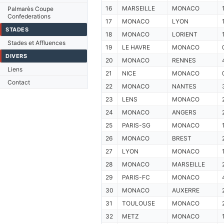
16
MARSEILLE
MONACO
Palmarès Coupe
Confederations
17
MONACO
LYON
STADES
18
MONACO
LORIENT
Stades et Affluences
19
LE HAVRE
MONACO
DIVERS
20
MONACO
RENNES
Liens
21
NICE
MONACO
Contact
22
MONACO
NANTES
23
LENS
MONACO
24
MONACO
ANGERS
25
PARIS-SG
MONACO
26
MONACO
BREST
27
LYON
MONACO
28
MONACO
MARSEILLE
29
PARIS-FC
MONACO
30
MONACO
AUXERRE
31
TOULOUSE
MONACO
32
METZ
MONACO