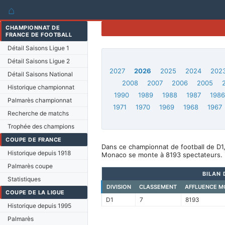
⌂
CHAMPIONNAT DE
FRANCE DE FOOTBALL
Détail Saisons Ligue 1
Détail Saisons Ligue 2
2027
2026
2025
2024
202
Détail Saisons National
2008
2007
2006
2005
Historique championnat
1990
1989
1988
1987
198
Palmarès championnat
1971
1970
1969
1968
1967
Recherche de matchs
Trophée des champions
COUPE DE FRANCE
Dans ce championnat de football de D1
Historique depuis 1918
Monaco se monte à 8193 spectateurs.
Palmarès coupe
BILAN 
Statistiques
DIVISION
CLASSEMENT
AFFLUENCE M
COUPE DE LA LIGUE
D1
7
8193
Historique depuis 1995
Palmarès