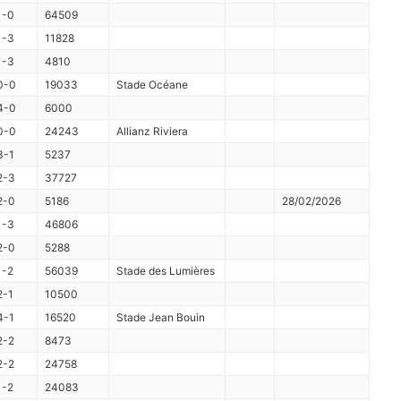
1-0
64509
1-3
11828
1-3
4810
0-0
19033
Stade Océane
4-0
6000
0-0
24243
Allianz Riviera
3-1
5237
2-3
37727
2-0
5186
28/02/2026
1-3
46806
2-0
5288
1-2
56039
Stade des Lumières
2-1
10500
4-1
16520
Stade Jean Bouin
2-2
8473
2-2
24758
1-2
24083