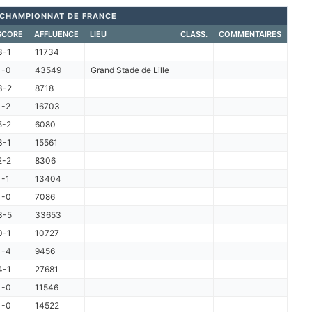
CHAMPIONNAT DE FRANCE
SCORE
AFFLUENCE
LIEU
CLASS.
COMMENTAIRES
3-1
11734
1-0
43549
Grand Stade de Lille
3-2
8718
1-2
16703
5-2
6080
3-1
15561
2-2
8306
1-1
13404
1-0
7086
3-5
33653
0-1
10727
1-4
9456
4-1
27681
1-0
11546
1-0
14522