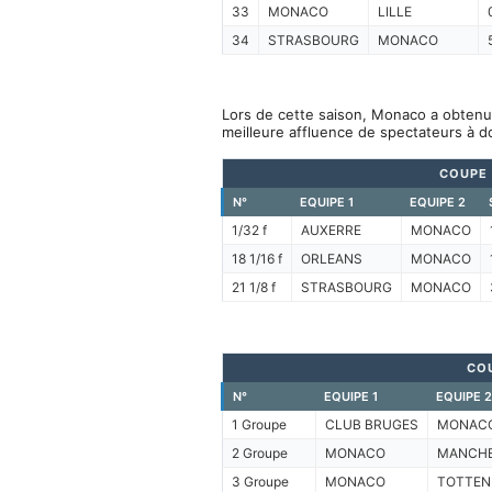
33
MONACO
LILLE
34
STRASBOURG
MONACO
Lors de cette saison, Monaco a obtenu 
meilleure affluence de spectateurs à d
COUPE 
N°
EQUIPE 1
EQUIPE 2
1/32 f
AUXERRE
MONACO
18 1/16 f
ORLEANS
MONACO
21 1/8 f
STRASBOURG
MONACO
CO
N°
EQUIPE 1
EQUIPE 2
1 Groupe
CLUB BRUGES
MONAC
2 Groupe
MONACO
MANCHE
3 Groupe
MONACO
TOTTE