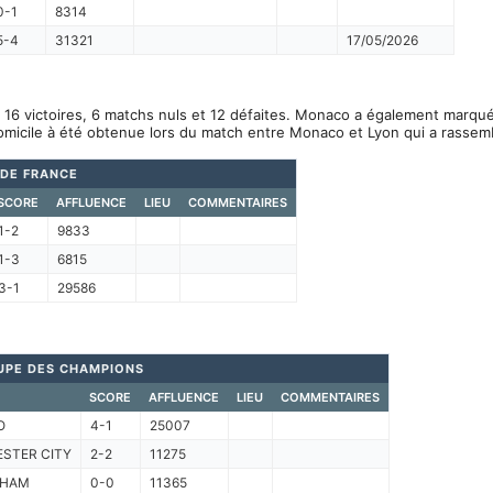
0-1
8314
5-4
31321
17/05/2026
16 victoires, 6 matchs nuls et 12 défaites. Monaco a également marqué
omicile à été obtenue lors du match entre Monaco et Lyon qui a rassem
DE FRANCE
SCORE
AFFLUENCE
LIEU
COMMENTAIRES
1-2
9833
1-3
6815
3-1
29586
UPE DES CHAMPIONS
SCORE
AFFLUENCE
LIEU
COMMENTAIRES
O
4-1
25007
STER CITY
2-2
11275
NHAM
0-0
11365