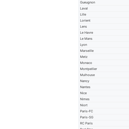
Gueugnon
Laval
Lille
Lorient
Lens
Le Havre
Le Mans
Lyon
Marseille
Metz
Monaco
Montpellier
Mulhouse
Nancy
Nantes
Nice
Nimes
Niort
Paris-FC
Paris-SG
RC Paris