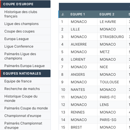
COUPE D'EUROPE
Historique des clubs
J.
EQUIPE 1
EQUIPE 2
français
1
MONACO
LE HAVRE
Ligue des champions
2
LILLE
MONACO
Coupe des coupes
3
MONACO
STRASBOURG
Europa League
4
AUXERRE
MONACO
Ligue Conference
5
MONACO
METZ
Palmarès Ligue des
champions
6
LORIENT
MONACO
Palmarès Europa League
7
MONACO
NICE
EQUIPES NATIONALES
8
ANGERS
MONACO
Equipe de france
9
MONACO
TOULOUSE
Recherche de matchs
10
NANTES
MONACO
Historique Coupe du
11
MONACO
PARIS-FC
monde
12
MONACO
LENS
Palmarès Coupe du monde
13
RENNES
MONACO
Championnat d'europe
14
MONACO
PARIS-SG
Palmarès Championnat
15
BREST
MONACO
d'europe