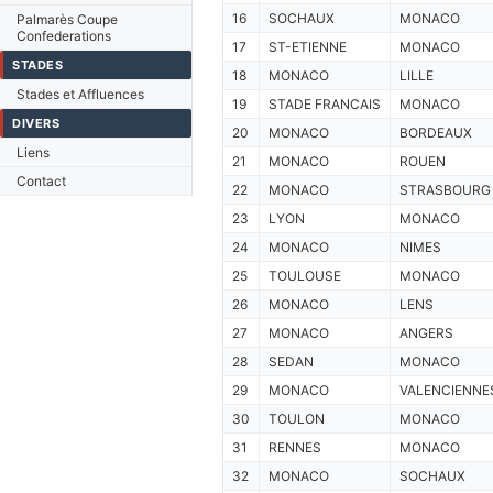
16
SOCHAUX
MONACO
Palmarès Coupe
Confederations
17
ST-ETIENNE
MONACO
STADES
18
MONACO
LILLE
Stades et Affluences
19
STADE FRANCAIS
MONACO
DIVERS
20
MONACO
BORDEAUX
Liens
21
MONACO
ROUEN
Contact
22
MONACO
STRASBOURG
23
LYON
MONACO
24
MONACO
NIMES
25
TOULOUSE
MONACO
26
MONACO
LENS
27
MONACO
ANGERS
28
SEDAN
MONACO
29
MONACO
VALENCIENNE
30
TOULON
MONACO
31
RENNES
MONACO
32
MONACO
SOCHAUX