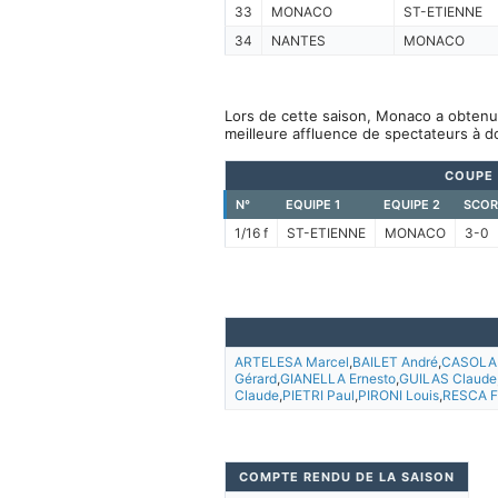
33
MONACO
ST-ETIENNE
34
NANTES
MONACO
Lors de cette saison, Monaco a obtenu 
meilleure affluence de spectateurs à d
COUPE 
N°
EQUIPE 1
EQUIPE 2
SCOR
1/16 f
ST-ETIENNE
MONACO
3-0
ARTELESA Marcel
,
BAILET André
,
CASOLAR
Gérard
,
GIANELLA Ernesto
,
GUILAS Claude
Claude
,
PIETRI Paul
,
PIRONI Louis
,
RESCA F
COMPTE RENDU DE LA SAISON