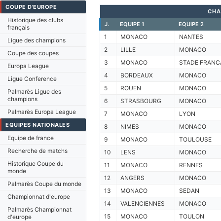
COUPE D'EUROPE
CHA
Historique des clubs
J.
EQUIPE 1
EQUIPE 2
français
1
MONACO
NANTES
Ligue des champions
2
LILLE
MONACO
Coupe des coupes
3
MONACO
STADE FRANC
Europa League
4
BORDEAUX
MONACO
Ligue Conference
5
ROUEN
MONACO
Palmarès Ligue des
champions
6
STRASBOURG
MONACO
Palmarès Europa League
7
MONACO
LYON
EQUIPES NATIONALES
8
NIMES
MONACO
Equipe de france
9
MONACO
TOULOUSE
Recherche de matchs
10
LENS
MONACO
Historique Coupe du
11
MONACO
RENNES
monde
12
ANGERS
MONACO
Palmarès Coupe du monde
13
MONACO
SEDAN
Championnat d'europe
14
VALENCIENNES
MONACO
Palmarès Championnat
15
MONACO
TOULON
d'europe