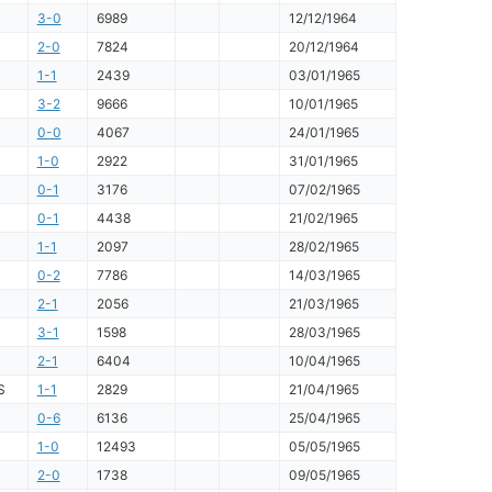
3-0
6989
12/12/1964
2-0
7824
20/12/1964
1-1
2439
03/01/1965
3-2
9666
10/01/1965
0-0
4067
24/01/1965
1-0
2922
31/01/1965
0-1
3176
07/02/1965
0-1
4438
21/02/1965
1-1
2097
28/02/1965
0-2
7786
14/03/1965
2-1
2056
21/03/1965
3-1
1598
28/03/1965
2-1
6404
10/04/1965
S
1-1
2829
21/04/1965
0-6
6136
25/04/1965
1-0
12493
05/05/1965
2-0
1738
09/05/1965