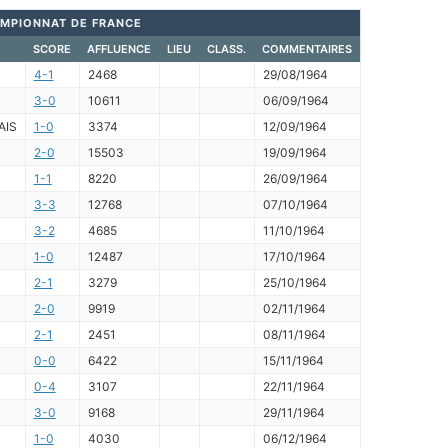
MPIONNAT DE FRANCE
SCORE
AFFLUENCE
LIEU
CLASS.
COMMENTAIRES
4-1
2468
29/08/1964
3-0
10611
06/09/1964
AIS
1-0
3374
12/09/1964
2-0
15503
19/09/1964
1-1
8220
26/09/1964
3-3
12768
07/10/1964
3-2
4685
11/10/1964
1-0
12487
17/10/1964
2-1
3279
25/10/1964
2-0
9919
02/11/1964
2-1
2451
08/11/1964
0-0
6422
15/11/1964
0-4
3107
22/11/1964
3-0
9168
29/11/1964
1-0
4030
06/12/1964