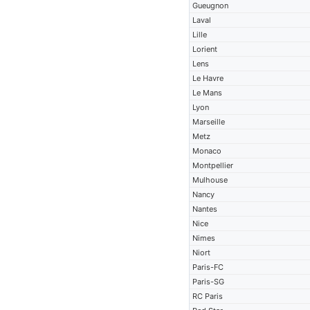
Gueugnon
Laval
Lille
Lorient
Lens
Le Havre
Le Mans
Lyon
Marseille
Metz
Monaco
Montpellier
Mulhouse
Nancy
Nantes
Nice
Nimes
Niort
Paris-FC
Paris-SG
RC Paris