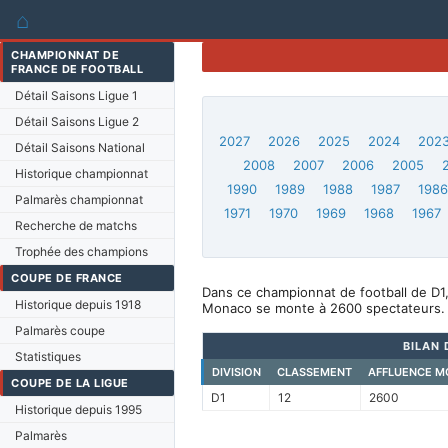
⌂
CHAMPIONNAT DE
FRANCE DE FOOTBALL
Détail Saisons Ligue 1
Détail Saisons Ligue 2
2027
2026
2025
2024
202
Détail Saisons National
2008
2007
2006
2005
Historique championnat
1990
1989
1988
1987
198
Palmarès championnat
1971
1970
1969
1968
1967
Recherche de matchs
Trophée des champions
COUPE DE FRANCE
Dans ce championnat de football de D1
Historique depuis 1918
Monaco se monte à 2600 spectateurs.
Palmarès coupe
BILAN 
Statistiques
DIVISION
CLASSEMENT
AFFLUENCE M
COUPE DE LA LIGUE
D1
12
2600
Historique depuis 1995
Palmarès