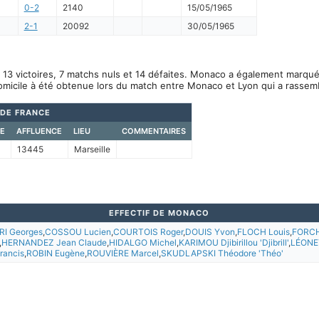
0-2
2140
15/05/1965
2-1
20092
30/05/1965
13 victoires, 7 matchs nuls et 14 défaites. Monaco a également marqué 
omicile à été obtenue lors du match entre Monaco et Lyon qui a rassem
DE FRANCE
E
AFFLUENCE
LIEU
COMMENTAIRES
13445
Marseille
EFFECTIF DE MONACO
I Georges
,
COSSOU Lucien
,
COURTOIS Roger
,
DOUIS Yvon
,
FLOCH Louis
,
FORCH
,
HERNANDEZ Jean Claude
,
HIDALGO Michel
,
KARIMOU Djibirillou 'Djibrill'
,
LÉONET
rancis
,
ROBIN Eugène
,
ROUVIÈRE Marcel
,
SKUDLAPSKI Théodore 'Théo'