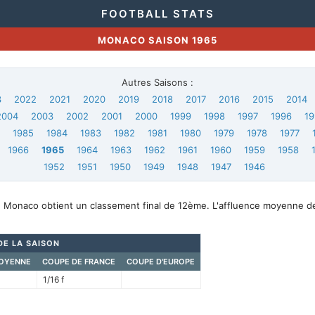
FOOTBALL STATS
MONACO SAISON 1965
Autres Saisons :
3
2022
2021
2020
2019
2018
2017
2016
2015
2014
2004
2003
2002
2001
2000
1999
1998
1997
1996
19
6
1985
1984
1983
1982
1981
1980
1979
1978
1977
1966
1965
1964
1963
1962
1961
1960
1959
1958
1952
1951
1950
1949
1948
1947
1946
, Monaco obtient un classement final de 12ème. L'affluence moyenne d
DE LA SAISON
OYENNE
COUPE DE FRANCE
COUPE D'EUROPE
1/16 f