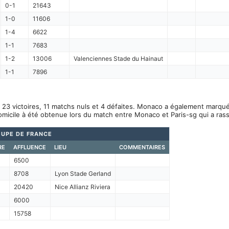
0-1
21643
1-0
11606
1-4
6622
1-1
7683
1-2
13006
Valenciennes Stade du Hainaut
1-1
7896
23 victoires, 11 matchs nuls et 4 défaites. Monaco a également marqué 
omicile à été obtenue lors du match entre Monaco et Paris-sg qui a ra
UPE DE FRANCE
RE
AFFLUENCE
LIEU
COMMENTAIRES
6500
8708
Lyon Stade Gerland
20420
Nice Allianz Riviera
6000
15758