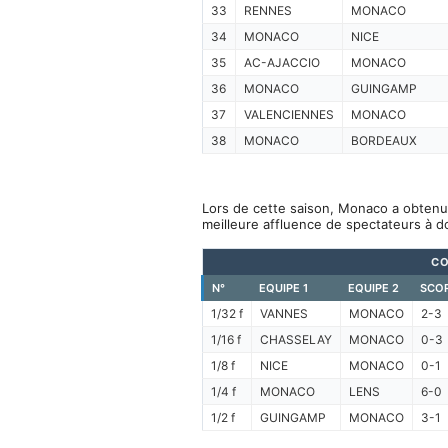
33
RENNES
MONACO
34
MONACO
NICE
35
AC-AJACCIO
MONACO
36
MONACO
GUINGAMP
37
VALENCIENNES
MONACO
38
MONACO
BORDEAUX
Lors de cette saison, Monaco a obtenu 
meilleure affluence de spectateurs à d
CO
N°
EQUIPE 1
EQUIPE 2
SCO
1/32 f
VANNES
MONACO
2-3
1/16 f
CHASSELAY
MONACO
0-3
1/8 f
NICE
MONACO
0-1
1/4 f
MONACO
LENS
6-0
1/2 f
GUINGAMP
MONACO
3-1