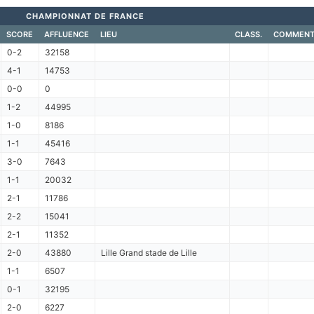
CHAMPIONNAT DE FRANCE
SCORE
AFFLUENCE
LIEU
CLASS.
COMMENT
0-2
32158
4-1
14753
0-0
0
1-2
44995
1-0
8186
1-1
45416
3-0
7643
1-1
20032
2-1
11786
2-2
15041
2-1
11352
2-0
43880
Lille Grand stade de Lille
1-1
6507
0-1
32195
2-0
6227