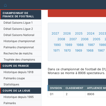
⌂
CHAMPIONNAT DE
FRANCE DE FOOTBALL
Détail Saisons Ligue 1
Détail Saisons Ligue 2
2027
2026
2025
2024
202
Détail Saisons National
2008
2007
2006
2005
Historique championnat
1990
1989
1988
1987
198
Palmarès championnat
1971
1970
1969
1968
1967
Recherche de matchs
Trophée des champions
COUPE DE FRANCE
Dans ce championnat de football de D1
Historique depuis 1918
Monaco se monte à 8906 spectateurs.
Palmarès coupe
Statistiques
DIVISION
CLASSEMENT
AFFLUENCE M
COUPE DE LA LIGUE
D1
2
8906
Historique depuis 1995
Palmarès