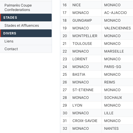
16
NICE
MONACO
Palmarès Coupe
Confederations
17
MONACO
AC-AJACCIO
STADES
18
GUINGAMP
MONACO
Stades et Affluences
19
MONACO
VALENCIENNES
DIVERS
20
MONTPELLIER
MONACO
Liens
21
TOULOUSE
MONACO
Contact
22
MONACO
MARSEILLE
23
LORIENT
MONACO
24
MONACO
PARIS-SG
25
BASTIA
MONACO
26
MONACO
REIMS
27
ST-ETIENNE
MONACO
28
MONACO
SOCHAUX
29
LYON
MONACO
30
MONACO
LILLE
31
CROIX-SAVOIE
MONACO
32
MONACO
NANTES