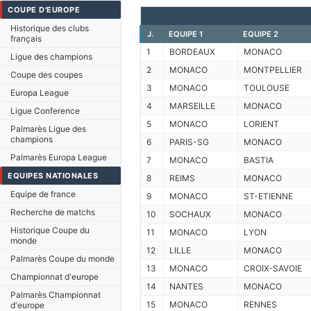
COUPE D'EUROPE
Historique des clubs
J.
EQUIPE 1
EQUIPE 2
français
1
BORDEAUX
MONACO
Ligue des champions
2
MONACO
MONTPELLIER
Coupe des coupes
3
MONACO
TOULOUSE
Europa League
4
MARSEILLE
MONACO
Ligue Conference
5
MONACO
LORIENT
Palmarès Ligue des
champions
6
PARIS-SG
MONACO
Palmarès Europa League
7
MONACO
BASTIA
EQUIPES NATIONALES
8
REIMS
MONACO
Equipe de france
9
MONACO
ST-ETIENNE
Recherche de matchs
10
SOCHAUX
MONACO
Historique Coupe du
11
MONACO
LYON
monde
12
LILLE
MONACO
Palmarès Coupe du monde
13
MONACO
CROIX-SAVOIE
Championnat d'europe
14
NANTES
MONACO
Palmarès Championnat
15
MONACO
RENNES
d'europe