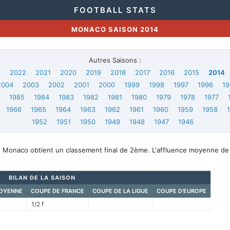
FOOTBALL STATS
MONACO SAISON 2014
Autres Saisons :
3
2022
2021
2020
2019
2018
2017
2016
2015
2014
2004
2003
2002
2001
2000
1999
1998
1997
1996
19
6
1985
1984
1983
1982
1981
1980
1979
1978
1977
1966
1965
1964
1963
1962
1961
1960
1959
1958
1952
1951
1950
1949
1948
1947
1946
, Monaco obtient un classement final de 2ème. L'affluence moyenne de
BILAN DE LA SAISON
OYENNE
COUPE DE FRANCE
COUPE DE LA LIGUE
COUPE D'EUROPE
1/2 f