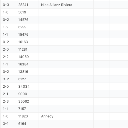
0-3
28241
Nice Allianz Riviera
1-0
5619
0-2
14576
1-2
6299
1-1
15476
0-2
16163
2-0
11281
2-2
14050
1-1
16384
0-2
13816
3-2
6127
2-0
34034
2-1
9000
2-3
35062
1-1
7157
1-0
11820
Annecy
3-1
6164