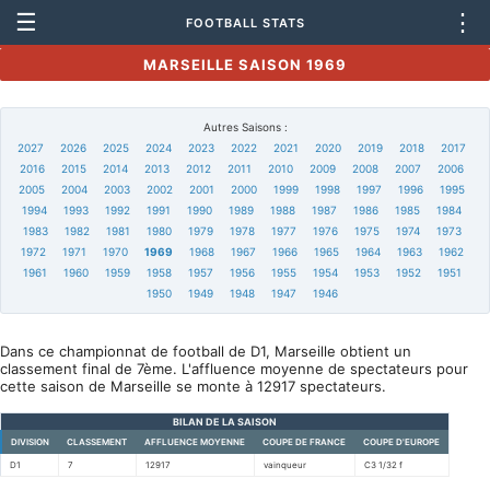
☰
⋮
FOOTBALL STATS
MARSEILLE SAISON 1969
Autres Saisons :
2027
2026
2025
2024
2023
2022
2021
2020
2019
2018
2017
2016
2015
2014
2013
2012
2011
2010
2009
2008
2007
2006
2005
2004
2003
2002
2001
2000
1999
1998
1997
1996
1995
1994
1993
1992
1991
1990
1989
1988
1987
1986
1985
1984
1983
1982
1981
1980
1979
1978
1977
1976
1975
1974
1973
1972
1971
1970
1969
1968
1967
1966
1965
1964
1963
1962
1961
1960
1959
1958
1957
1956
1955
1954
1953
1952
1951
1950
1949
1948
1947
1946
Dans ce championnat de football de D1, Marseille obtient un
classement final de 7ème. L'affluence moyenne de spectateurs pour
cette saison de Marseille se monte à 12917 spectateurs.
BILAN DE LA SAISON
DIVISION
CLASSEMENT
AFFLUENCE MOYENNE
COUPE DE FRANCE
COUPE D'EUROPE
D1
7
12917
vainqueur
C3 1/32 f