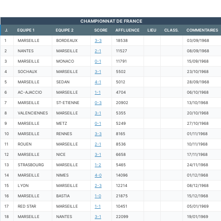
CHAMPIONNAT DE FRANCE
J.
EQUIPE 1
EQUIPE 2
SCORE
AFFLUENCE
LIEU
CLASS.
COMMENTAIRES
1
MARSEILLE
BORDEAUX
3-3
18538
03/09/1968
2
NANTES
MARSEILLE
2-1
11527
08/09/1968
3
MARSEILLE
MONACO
0-1
11791
15/09/1968
4
SOCHAUX
MARSEILLE
3-1
5502
23/10/1968
5
MARSEILLE
SEDAN
4-1
5012
28/09/1968
6
AC-AJACCIO
MARSEILLE
1-1
4704
06/10/1968
7
MARSEILLE
ST-ETIENNE
0-3
20902
13/10/1968
8
VALENCIENNES
MARSEILLE
3-1
5355
20/10/1968
9
MARSEILLE
METZ
0-1
5249
27/10/1968
10
MARSEILLE
RENNES
3-3
8165
01/11/1968
11
ROUEN
MARSEILLE
2-1
8536
10/11/1968
12
MARSEILLE
NICE
3-1
6658
17/11/1968
13
STRASBOURG
MARSEILLE
1-2
5465
24/11/1968
14
MARSEILLE
NIMES
4-0
14096
01/12/1968
15
LYON
MARSEILLE
2-3
12214
08/12/1968
16
MARSEILLE
BASTIA
1-0
21875
15/12/1968
17
RED STAR
MARSEILLE
1-1
10451
05/01/1969
18
MARSEILLE
NANTES
3-1
22099
19/01/1969