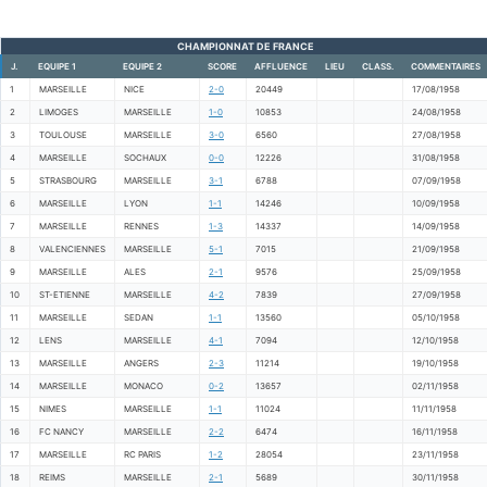
CHAMPIONNAT DE FRANCE
J.
EQUIPE 1
EQUIPE 2
SCORE
AFFLUENCE
LIEU
CLASS.
COMMENTAIRES
1
MARSEILLE
NICE
2-0
20449
17/08/1958
2
LIMOGES
MARSEILLE
1-0
10853
24/08/1958
3
TOULOUSE
MARSEILLE
3-0
6560
27/08/1958
4
MARSEILLE
SOCHAUX
0-0
12226
31/08/1958
5
STRASBOURG
MARSEILLE
3-1
6788
07/09/1958
6
MARSEILLE
LYON
1-1
14246
10/09/1958
7
MARSEILLE
RENNES
1-3
14337
14/09/1958
8
VALENCIENNES
MARSEILLE
5-1
7015
21/09/1958
9
MARSEILLE
ALES
2-1
9576
25/09/1958
10
ST-ETIENNE
MARSEILLE
4-2
7839
27/09/1958
11
MARSEILLE
SEDAN
1-1
13560
05/10/1958
12
LENS
MARSEILLE
4-1
7094
12/10/1958
13
MARSEILLE
ANGERS
2-3
11214
19/10/1958
14
MARSEILLE
MONACO
0-2
13657
02/11/1958
15
NIMES
MARSEILLE
1-1
11024
11/11/1958
16
FC NANCY
MARSEILLE
2-2
6474
16/11/1958
17
MARSEILLE
RC PARIS
1-2
28054
23/11/1958
18
REIMS
MARSEILLE
2-1
5689
30/11/1958