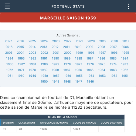
☰
⋮
FOOTBALL STATS
MARSEILLE SAISON 1959
Autres Saisons :
2027
2026
2025
2024
2023
2022
2021
2020
2019
2018
2017
2016
2015
2014
2013
2012
2011
2010
2009
2008
2007
2006
2005
2004
2003
2002
2001
2000
1999
1998
1997
1996
1995
1994
1993
1992
1991
1990
1989
1988
1987
1986
1985
1984
1983
1982
1981
1980
1979
1978
1977
1976
1975
1974
1973
1972
1971
1970
1969
1968
1967
1966
1965
1964
1963
1962
1961
1960
1959
1958
1957
1956
1955
1954
1953
1952
1951
1950
1949
1948
1947
1946
Dans ce championnat de football de D1, Marseille obtient un
classement final de 20ème. L'affluence moyenne de spectateurs pour
cette saison de Marseille se monte à 11232 spectateurs.
BILAN DE LA SAISON
DIVISION
CLASSEMENT
AFFLUENCE MOYENNE
COUPE DE FRANCE
COUPE D'EUROPE
D1
20
11232
1/32 f