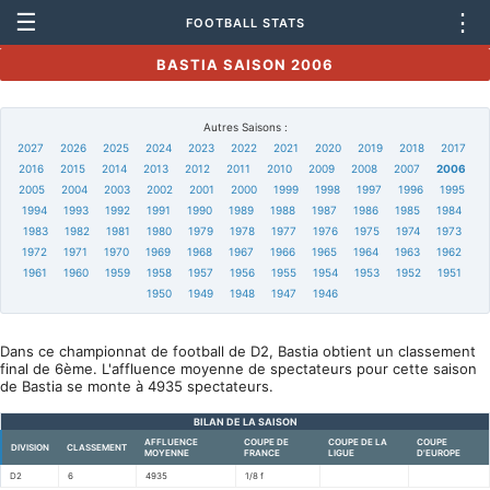
☰
⋮
FOOTBALL STATS
BASTIA SAISON 2006
Autres Saisons :
2027
2026
2025
2024
2023
2022
2021
2020
2019
2018
2017
2016
2015
2014
2013
2012
2011
2010
2009
2008
2007
2006
2005
2004
2003
2002
2001
2000
1999
1998
1997
1996
1995
1994
1993
1992
1991
1990
1989
1988
1987
1986
1985
1984
1983
1982
1981
1980
1979
1978
1977
1976
1975
1974
1973
1972
1971
1970
1969
1968
1967
1966
1965
1964
1963
1962
1961
1960
1959
1958
1957
1956
1955
1954
1953
1952
1951
1950
1949
1948
1947
1946
Dans ce championnat de football de D2, Bastia obtient un classement
final de 6ème. L'affluence moyenne de spectateurs pour cette saison
de Bastia se monte à 4935 spectateurs.
BILAN DE LA SAISON
AFFLUENCE
COUPE DE
COUPE DE LA
COUPE
DIVISION
CLASSEMENT
MOYENNE
FRANCE
LIGUE
D'EUROPE
D2
6
4935
1/8 f