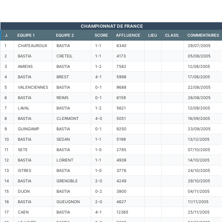
CHAMPIONNAT DE FRANCE
J.
EQUIPE 1
EQUIPE 2
SCORE
AFFLUENCE
LIEU
CLASS.
COMMENTAIRES
1
CHATEAUROUX
BASTIA
1-1
6340
29/07/2005
2
BASTIA
CRETEIL
1-1
4173
05/08/2005
3
AMIENS
BASTIA
1-2
7582
12/08/2005
4
BASTIA
BREST
4-1
5998
17/08/2005
5
VALENCIENNES
BASTIA
0-1
9688
22/08/2005
6
BASTIA
REIMS
0-1
6159
26/08/2005
7
LAVAL
BASTIA
1-2
5621
12/09/2005
8
BASTIA
CLERMONT
4-0
5051
16/09/2005
9
GUINGAMP
BASTIA
0-1
9250
23/09/2005
10
BASTIA
SEDAN
1-1
5199
13/12/2005
11
SETE
BASTIA
1-0
2785
07/10/2005
12
BASTIA
LORIENT
1-1
4939
14/10/2005
13
ISTRES
BASTIA
1-0
3776
24/10/2005
14
BASTIA
GRENOBLE
2-0
4249
29/10/2005
15
DIJON
BASTIA
0-2
3800
04/11/2005
16
BASTIA
GUEUGNON
2-0
4627
11/11/2005
17
CAEN
BASTIA
4-1
12365
25/11/2005