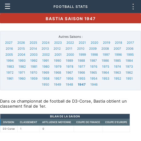
☰
⋮
FOOTBALL STATS
BASTIA SAISON 1947
Autres Saisons :
2027
2026
2025
2024
2023
2022
2021
2020
2019
2018
2017
2016
2015
2014
2013
2012
2011
2010
2009
2008
2007
2006
2005
2004
2003
2002
2001
2000
1999
1998
1997
1996
1995
1994
1993
1992
1991
1990
1989
1988
1987
1986
1985
1984
1983
1982
1981
1980
1979
1978
1977
1976
1975
1974
1973
1972
1971
1970
1969
1968
1967
1966
1965
1964
1963
1962
1961
1960
1959
1958
1957
1956
1955
1954
1953
1952
1951
1950
1949
1948
1947
1946
Dans ce championnat de football de D3-Corse, Bastia obtient un
classement final de 1er.
BILAN DE LA SAISON
DIVISION
CLASSEMENT
AFFLUENCE MOYENNE
COUPE DE FRANCE
COUPE D'EUROPE
D3-Corse
1
0