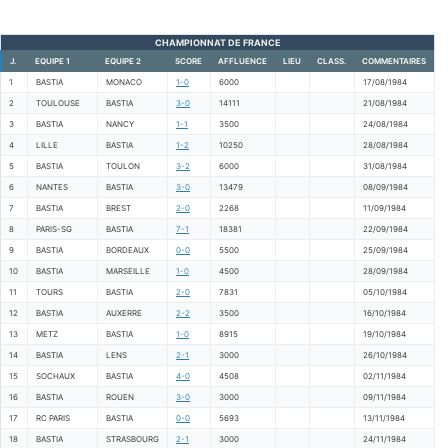
CHAMPIONNAT DE FRANCE
J.
EQUIPE 1
EQUIPE 2
SCORE
AFFLUENCE
LIEU
CLASS.
COMMENTAIRES
1
BASTIA
MONACO
1-0
6000
17/08/1984
2
TOULOUSE
BASTIA
3-0
14111
21/08/1984
3
BASTIA
NANCY
1-1
3500
24/08/1984
4
LILLE
BASTIA
1-2
10250
28/08/1984
5
BASTIA
TOULON
3-2
6000
31/08/1984
6
NANTES
BASTIA
3-0
13479
08/09/1984
7
BASTIA
BREST
2-0
2268
11/09/1984
8
PARIS-SG
BASTIA
7-1
18381
22/09/1984
9
BASTIA
BORDEAUX
0-0
5500
25/09/1984
10
BASTIA
MARSEILLE
1-0
4500
28/09/1984
11
TOURS
BASTIA
2-0
7831
05/10/1984
12
BASTIA
AUXERRE
2-2
3500
16/10/1984
13
METZ
BASTIA
1-0
8915
19/10/1984
14
BASTIA
LENS
2-1
3000
26/10/1984
15
SOCHAUX
BASTIA
4-0
4508
02/11/1984
16
BASTIA
ROUEN
3-0
3000
09/11/1984
17
RC PARIS
BASTIA
0-0
5693
13/11/1984
18
BASTIA
STRASBOURG
2-1
3000
24/11/1984