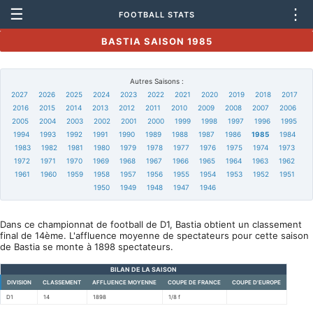
☰
⋮
FOOTBALL STATS
BASTIA SAISON 1985
Autres Saisons :
2027
2026
2025
2024
2023
2022
2021
2020
2019
2018
2017
2016
2015
2014
2013
2012
2011
2010
2009
2008
2007
2006
2005
2004
2003
2002
2001
2000
1999
1998
1997
1996
1995
1994
1993
1992
1991
1990
1989
1988
1987
1986
1985
1984
1983
1982
1981
1980
1979
1978
1977
1976
1975
1974
1973
1972
1971
1970
1969
1968
1967
1966
1965
1964
1963
1962
1961
1960
1959
1958
1957
1956
1955
1954
1953
1952
1951
1950
1949
1948
1947
1946
Dans ce championnat de football de D1, Bastia obtient un classement
final de 14ème. L'affluence moyenne de spectateurs pour cette saison
de Bastia se monte à 1898 spectateurs.
BILAN DE LA SAISON
DIVISION
CLASSEMENT
AFFLUENCE MOYENNE
COUPE DE FRANCE
COUPE D'EUROPE
D1
14
1898
1/8 f