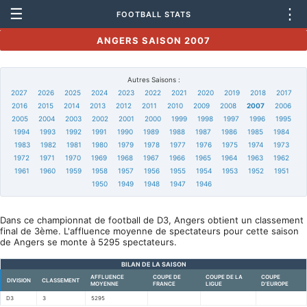
☰
⋮
FOOTBALL STATS
ANGERS SAISON 2007
Autres Saisons :
2027
2026
2025
2024
2023
2022
2021
2020
2019
2018
2017
2016
2015
2014
2013
2012
2011
2010
2009
2008
2007
2006
2005
2004
2003
2002
2001
2000
1999
1998
1997
1996
1995
1994
1993
1992
1991
1990
1989
1988
1987
1986
1985
1984
1983
1982
1981
1980
1979
1978
1977
1976
1975
1974
1973
1972
1971
1970
1969
1968
1967
1966
1965
1964
1963
1962
1961
1960
1959
1958
1957
1956
1955
1954
1953
1952
1951
1950
1949
1948
1947
1946
Dans ce championnat de football de D3, Angers obtient un classement
final de 3ème. L'affluence moyenne de spectateurs pour cette saison
de Angers se monte à 5295 spectateurs.
BILAN DE LA SAISON
AFFLUENCE
COUPE DE
COUPE DE LA
COUPE
DIVISION
CLASSEMENT
MOYENNE
FRANCE
LIGUE
D'EUROPE
D3
3
5295