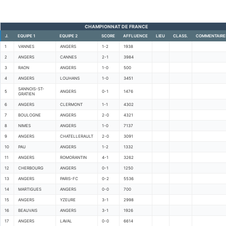
CHAMPIONNAT DE FRANCE
J.
EQUIPE 1
EQUIPE 2
SCORE
AFFLUENCE
LIEU
CLASS.
COMMENTAIRE
1
VANNES
ANGERS
1-2
1938
2
ANGERS
CANNES
2-1
3984
3
RAON
ANGERS
1-0
500
4
ANGERS
LOUHANS
1-0
3451
SANNOIS-ST-
5
ANGERS
0-1
1476
GRATIEN
6
ANGERS
CLERMONT
1-1
4302
7
BOULOGNE
ANGERS
2-0
4321
8
NIMES
ANGERS
1-0
7137
9
ANGERS
CHATELLERAULT
2-0
3091
10
PAU
ANGERS
1-2
1332
11
ANGERS
ROMORANTIN
4-1
3262
12
CHERBOURG
ANGERS
0-1
1250
13
ANGERS
PARIS-FC
0-2
5536
14
MARTIGUES
ANGERS
0-0
700
15
ANGERS
YZEURE
3-1
2998
16
BEAUVAIS
ANGERS
3-1
1926
17
ANGERS
LAVAL
0-0
6614