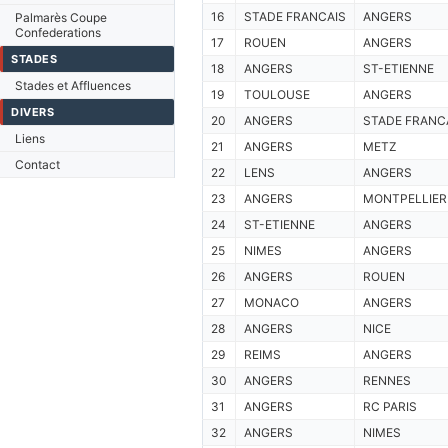
16
STADE FRANCAIS
ANGERS
Palmarès Coupe
Confederations
17
ROUEN
ANGERS
STADES
18
ANGERS
ST-ETIENNE
Stades et Affluences
19
TOULOUSE
ANGERS
DIVERS
20
ANGERS
STADE FRANC
Liens
21
ANGERS
METZ
Contact
22
LENS
ANGERS
23
ANGERS
MONTPELLIER
24
ST-ETIENNE
ANGERS
25
NIMES
ANGERS
26
ANGERS
ROUEN
27
MONACO
ANGERS
28
ANGERS
NICE
29
REIMS
ANGERS
30
ANGERS
RENNES
31
ANGERS
RC PARIS
32
ANGERS
NIMES