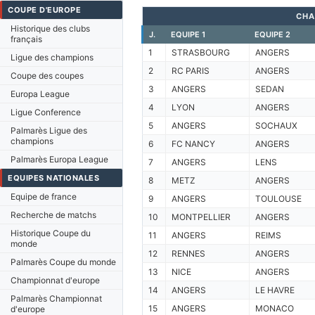
COUPE D'EUROPE
CHA
Historique des clubs
J.
EQUIPE 1
EQUIPE 2
français
1
STRASBOURG
ANGERS
Ligue des champions
2
RC PARIS
ANGERS
Coupe des coupes
3
ANGERS
SEDAN
Europa League
4
LYON
ANGERS
Ligue Conference
5
ANGERS
SOCHAUX
Palmarès Ligue des
champions
6
FC NANCY
ANGERS
Palmarès Europa League
7
ANGERS
LENS
EQUIPES NATIONALES
8
METZ
ANGERS
Equipe de france
9
ANGERS
TOULOUSE
Recherche de matchs
10
MONTPELLIER
ANGERS
Historique Coupe du
11
ANGERS
REIMS
monde
12
RENNES
ANGERS
Palmarès Coupe du monde
13
NICE
ANGERS
Championnat d'europe
14
ANGERS
LE HAVRE
Palmarès Championnat
15
ANGERS
MONACO
d'europe