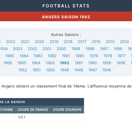
FOOTBALL STATS
ANGERS SAISON 1962
Autres Saisons :
3
2022
2021
2020
2019
2018
2017
2016
2015
2014
2004
2003
2002
2001
2000
1999
1998
1997
1996
19
6
1985
1984
1983
1982
1981
1980
1979
1978
1977
1966
1965
1964
1963
1962
1961
1960
1959
1958
1952
1951
1950
1949
1948
1947
1946
, Angers obtient un classement final de 14ème. L'affluence moyenne de
DE LA SAISON
OYENNE
COUPE DE FRANCE
COUPE D'EUROPE
1/2 f