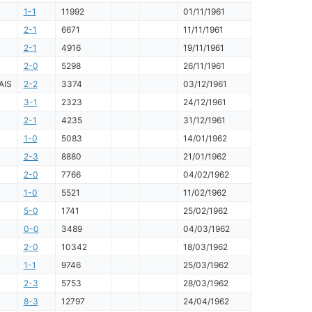
1-1
11992
01/11/1961
2-1
6671
11/11/1961
2-1
4916
19/11/1961
2-0
5298
26/11/1961
AIS
2-2
3374
03/12/1961
3-1
2323
24/12/1961
2-1
4235
31/12/1961
1-0
5083
14/01/1962
2-3
8880
21/01/1962
2-0
7766
04/02/1962
1-0
5521
11/02/1962
5-0
1741
25/02/1962
0-0
3489
04/03/1962
2-0
10342
18/03/1962
1-1
9746
25/03/1962
2-3
5753
28/03/1962
8-3
12797
24/04/1962