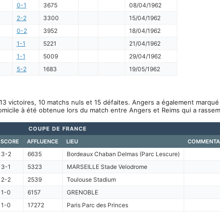
0-1
3675
08/04/1962
2-2
3300
15/04/1962
0-2
3952
18/04/1962
1-1
5221
21/04/1962
1-1
5009
29/04/1962
5-2
1683
19/05/1962
13 victoires, 10 matchs nuls et 15 défaites. Angers a également marqué 
omicile à été obtenue lors du match entre Angers et Reims qui a rasse
COUPE DE FRANCE
SCORE
AFFLUENCE
LIEU
COMMENTA
3-2
6635
Bordeaux Chaban Delmas (Parc Lescure)
3-1
5323
MARSEILLE Stade Velodrome
2-2
2539
Toulouse Stadium
1-0
6157
GRENOBLE
1-0
17272
Paris Parc des Princes