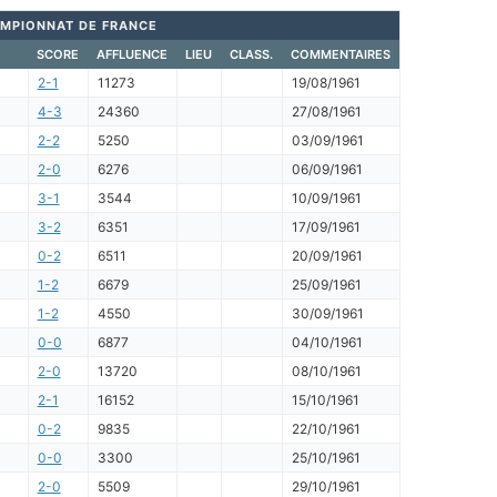
MPIONNAT DE FRANCE
SCORE
AFFLUENCE
LIEU
CLASS.
COMMENTAIRES
2-1
11273
19/08/1961
4-3
24360
27/08/1961
2-2
5250
03/09/1961
2-0
6276
06/09/1961
3-1
3544
10/09/1961
3-2
6351
17/09/1961
0-2
6511
20/09/1961
1-2
6679
25/09/1961
1-2
4550
30/09/1961
0-0
6877
04/10/1961
2-0
13720
08/10/1961
2-1
16152
15/10/1961
0-2
9835
22/10/1961
0-0
3300
25/10/1961
2-0
5509
29/10/1961