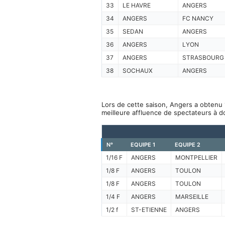
33
LE HAVRE
ANGERS
34
ANGERS
FC NANCY
35
SEDAN
ANGERS
36
ANGERS
LYON
37
ANGERS
STRASBOURG
38
SOCHAUX
ANGERS
Lors de cette saison, Angers a obtenu 
meilleure affluence de spectateurs à d
N°
EQUIPE 1
EQUIPE 2
1/16 F
ANGERS
MONTPELLIER
1/8 F
ANGERS
TOULON
1/8 F
ANGERS
TOULON
1/4 F
ANGERS
MARSEILLE
1/2 f
ST-ETIENNE
ANGERS