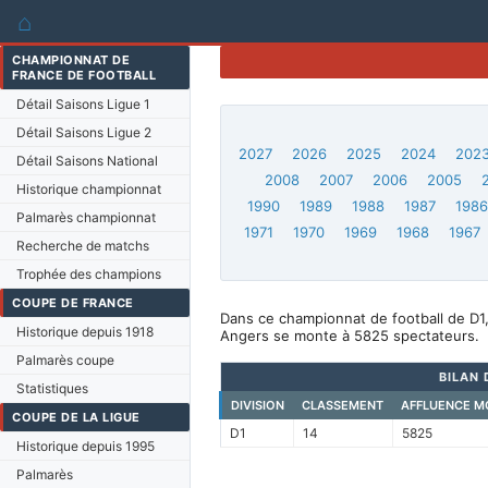
⌂
CHAMPIONNAT DE
FRANCE DE FOOTBALL
Détail Saisons Ligue 1
Détail Saisons Ligue 2
2027
2026
2025
2024
202
Détail Saisons National
2008
2007
2006
2005
Historique championnat
1990
1989
1988
1987
198
Palmarès championnat
1971
1970
1969
1968
1967
Recherche de matchs
Trophée des champions
COUPE DE FRANCE
Dans ce championnat de football de D1
Historique depuis 1918
Angers se monte à 5825 spectateurs.
Palmarès coupe
BILAN 
Statistiques
DIVISION
CLASSEMENT
AFFLUENCE M
COUPE DE LA LIGUE
D1
14
5825
Historique depuis 1995
Palmarès