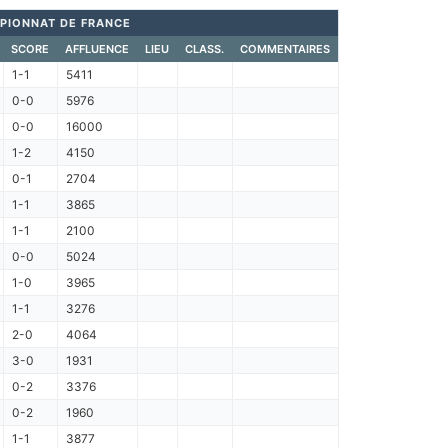
PIONNAT DE FRANCE
SCORE
AFFLUENCE
LIEU
CLASS.
COMMENTAIRES
1-1
5411
0-0
5976
0-0
16000
1-2
4150
0-1
2704
1-1
3865
1-1
2100
0-0
5024
1-0
3965
1-1
3276
2-0
4064
3-0
1931
0-2
3376
0-2
1960
1-1
3877