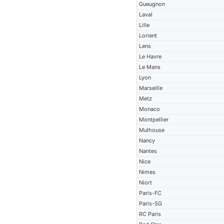
Gueugnon
Laval
Lille
Lorient
Lens
Le Havre
Le Mans
Lyon
Marseille
Metz
Monaco
Montpellier
Mulhouse
Nancy
Nantes
Nice
Nimes
Niort
Paris-FC
Paris-SG
RC Paris