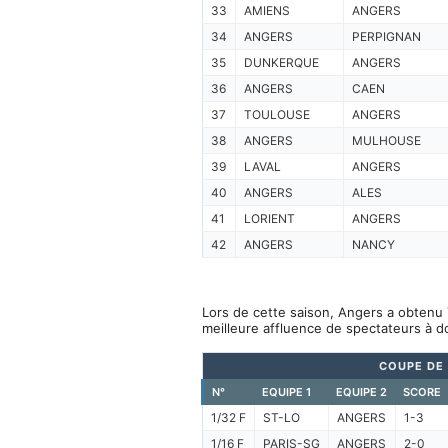
33
AMIENS
ANGERS
34
ANGERS
PERPIGNAN
35
DUNKERQUE
ANGERS
36
ANGERS
CAEN
37
TOULOUSE
ANGERS
38
ANGERS
MULHOUSE
39
LAVAL
ANGERS
40
ANGERS
ALES
41
LORIENT
ANGERS
42
ANGERS
NANCY
Lors de cette saison, Angers a obtenu 
meilleure affluence de spectateurs à d
COUPE DE
N°
EQUIPE 1
EQUIPE 2
SCORE
1/32 F
ST-LO
ANGERS
1-3
1/16 F
PARIS-SG
ANGERS
2-0