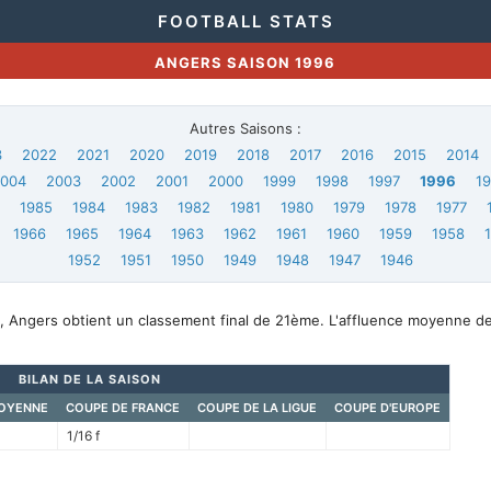
FOOTBALL STATS
ANGERS SAISON 1996
Autres Saisons :
3
2022
2021
2020
2019
2018
2017
2016
2015
2014
2004
2003
2002
2001
2000
1999
1998
1997
1996
1
6
1985
1984
1983
1982
1981
1980
1979
1978
1977
1966
1965
1964
1963
1962
1961
1960
1959
1958
1952
1951
1950
1949
1948
1947
1946
, Angers obtient un classement final de 21ème. L'affluence moyenne de
BILAN DE LA SAISON
OYENNE
COUPE DE FRANCE
COUPE DE LA LIGUE
COUPE D'EUROPE
1/16 f