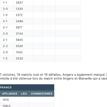
1-1
3837
2-0
1339
1-0
2272
2-1
3469
0-1
5877
2-0
3134
2-1
5845
2-2
2539
2-0
1545
1-2
3325
7 victoires, 16 matchs nuls et 19 défaites. Angers a également marqué 3
omicile à été obtenue lors du match entre Angers et Marseille qui a ra
 FRANCE
AFFLUENCE
LIEU
COMMENTAIRES
1674
15913