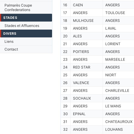
16
CAEN
ANGERS
Palmarès Coupe
Confederations
17
ANGERS
TOULOUSE
STADES
18
MULHOUSE
ANGERS
Stades et Affluences
19
ANGERS
LAVAL
DIVERS
20
ALES
ANGERS
Liens
21
ANGERS
LORIENT
Contact
22
POITIERS
ANGERS
23
ANGERS
MARSEILLE
24
RED STAR
ANGERS
25
ANGERS
NIORT
26
VALENCE
ANGERS
27
ANGERS
CHARLEVILLE
28
SOCHAUX
ANGERS
29
ANGERS
LE MANS
30
EPINAL
ANGERS
31
ANGERS
CHATEAUROUX
32
ANGERS
LOUHANS