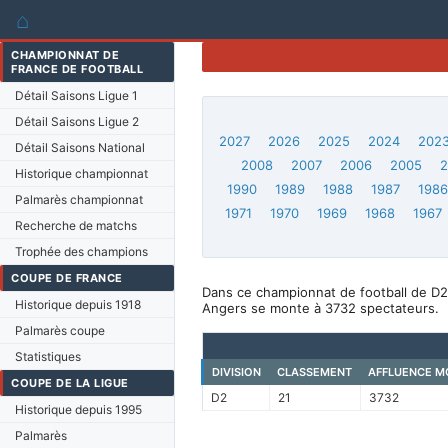
⌂
CHAMPIONNAT DE
FRANCE DE FOOTBALL
Détail Saisons Ligue 1
Détail Saisons Ligue 2
2027
2026
2025
2024
202
Détail Saisons National
2008
2007
2006
2005
Historique championnat
1990
1989
1988
1987
198
Palmarès championnat
1971
1970
1969
1968
1967
Recherche de matchs
Trophée des champions
COUPE DE FRANCE
Dans ce championnat de football de D2
Historique depuis 1918
Angers se monte à 3732 spectateurs.
Palmarès coupe
Statistiques
DIVISION
CLASSEMENT
AFFLUENCE M
COUPE DE LA LIGUE
D2
21
3732
Historique depuis 1995
Palmarès