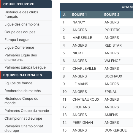
COUPE D'EUROPE
CHAM
Historique des clubs
J.
EQUIPE 1
EQUIPE 2
français
1
NANCY
ANGERS
Ligue des champions
2
ANGERS
POITIERS
Coupe des coupes
3
MARSEILLE
ANGERS
Europa League
4
ANGERS
RED STAR
Ligue Conference
5
NIORT
ANGERS
Palmarès Ligue des
champions
6
ANGERS
VALENCE
Palmarès Europa League
7
CHARLEVILLE
ANGERS
EQUIPES NATIONALES
8
ANGERS
SOCHAUX
Equipe de france
9
LE MANS
ANGERS
Recherche de matchs
10
ANGERS
EPINAL
Historique Coupe du
11
CHATEAUROUX
ANGERS
monde
12
LOUHANS
ANGERS
Palmarès Coupe du monde
13
ANGERS
AMIENS
Championnat d'europe
14
PERPIGNAN
ANGERS
Palmarès Championnat
15
ANGERS
DUNKERQUE
d'europe