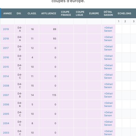
coupes d'europe.
COUPE
COUPE
DÉTAIL
ANNEE
DIV.
CLASS.
AFFLUENCE
EUROPE
ECHELONS
FRANCE
LIGUE
SAISON
1
2
3
D4-
>Détail
2019
16
89
A
Saison
D4-
>Détail
2018
11
93
A
Saison
D4-
>Détail
2017
12
0
D
Saison
D4-
>Détail
2016
4
0
C
Saison
D4-
>Détail
2015
10
0
C
Saison
D4-
>Détail
2014
11
0
C
Saison
D4-
>Détail
2008
15
0
C
Saison
D4-
>Détail
2007
14
115
B
Saison
D4-
>Détail
2006
5
0
B
Saison
D4-
>Détail
2005
10
0
C
Saison
D4-
>Détail
2004
8
0
C
Saison
D4-
>Détail
2003
10
0
C
Saison