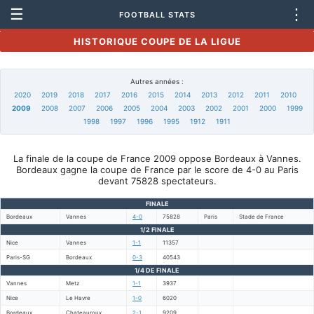
☰
⋮
FOOTBALL STATS
HISTORIQUE COUPE DE LA LIGUE
Autres années :
2020
2019
2018
2017
2016
2015
2014
2013
2012
2011
2010
2009
2008
2007
2006
2005
2004
2003
2002
2001
2000
1999
1998
1997
1996
1995
1912
1911
La finale de la coupe de France 2009 oppose Bordeaux à Vannes.
Bordeaux gagne la coupe de France par le score de 4-0 au Paris
devant 75828 spectateurs.
FINALE
Bordeaux
Vannes
4-0
75828
Paris
Stade de France
1/2 FINALE
Nice
Vannes
1-1
11357
Paris-SG
Bordeaux
0-3
40543
1/4 DE FINALE
Vannes
Metz
1-1
3937
Nice
Le Havre
1-0
6020
Bordeaux
Chateauroux
2-1
9209