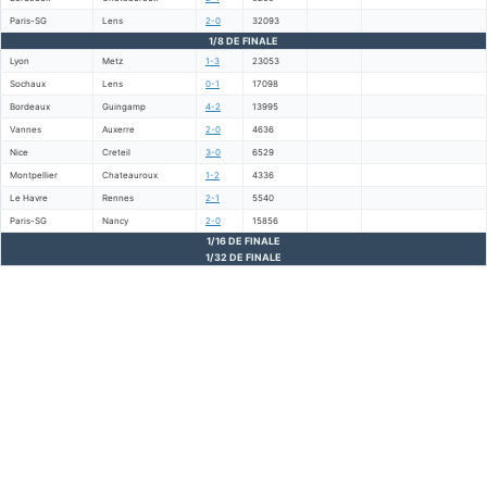
Paris-SG
Lens
2-0
32093
1/8 DE FINALE
Lyon
Metz
1-3
23053
Sochaux
Lens
0-1
17098
Bordeaux
Guingamp
4-2
13995
Vannes
Auxerre
2-0
4636
Nice
Creteil
3-0
6529
Montpellier
Chateauroux
1-2
4336
Le Havre
Rennes
2-1
5540
Paris-SG
Nancy
2-0
15856
1/16 DE FINALE
1/32 DE FINALE