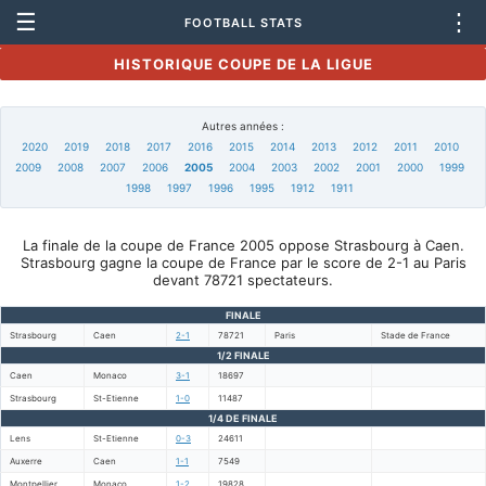
☰
⋮
FOOTBALL STATS
HISTORIQUE COUPE DE LA LIGUE
Autres années :
2020
2019
2018
2017
2016
2015
2014
2013
2012
2011
2010
2009
2008
2007
2006
2005
2004
2003
2002
2001
2000
1999
1998
1997
1996
1995
1912
1911
La finale de la coupe de France 2005 oppose Strasbourg à Caen.
Strasbourg gagne la coupe de France par le score de 2-1 au Paris
devant 78721 spectateurs.
FINALE
Strasbourg
Caen
2-1
78721
Paris
Stade de France
1/2 FINALE
Caen
Monaco
3-1
18697
Strasbourg
St-Etienne
1-0
11487
1/4 DE FINALE
Lens
St-Etienne
0-3
24611
Auxerre
Caen
1-1
7549
Montpellier
Monaco
1-2
19828