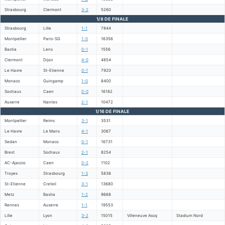
Strasbourg
Clermont
3-2
5260
1/8 DE FINALE
Strasbourg
Lille
1-1
7844
Montpellier
Paris-SG
1-0
16356
Bastia
Lens
0-1
1556
Clermont
Dijon
4-0
4854
Le Havre
St-Etienne
0-1
7920
Monaco
Guingamp
1-0
8400
Sochaux
Caen
0-0
16182
Auxerre
Nantes
2-1
10472
1/16 DE FINALE
Montpellier
Reims
3-1
3531
Le Havre
Le Mans
4-1
3067
Sedan
Monaco
0-1
16731
Brest
Sochaux
2-1
8254
AC-Ajaccio
Caen
0-2
1102
Troyes
Strasbourg
1-3
5838
St-Etienne
Creteil
3-1
13680
Metz
Bastia
1-2
9668
Rennes
Auxerre
1-1
19553
Lille
Lyon
3-2
15015
Villeneuve Ascq
Stadium Nord