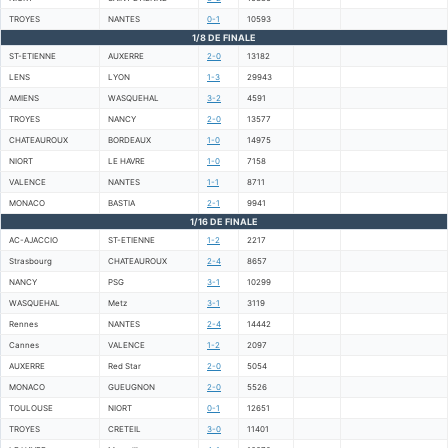
TROYES
NANTES
0-1
10593
1/8 DE FINALE
ST-ETIENNE
AUXERRE
2-0
13182
LENS
LYON
1-3
29943
AMIENS
WASQUEHAL
3-2
4591
TROYES
NANCY
2-0
13577
CHATEAUROUX
BORDEAUX
1-0
14975
NIORT
LE HAVRE
1-0
7158
VALENCE
NANTES
1-1
8711
MONACO
BASTIA
2-1
9941
1/16 DE FINALE
AC-AJACCIO
ST-ETIENNE
1-2
2217
Strasbourg
CHATEAUROUX
2-4
8657
NANCY
PSG
3-1
10299
WASQUEHAL
Metz
3-1
3119
Rennes
NANTES
2-4
14442
Cannes
VALENCE
1-2
2097
AUXERRE
Red Star
2-0
5054
MONACO
GUEUGNON
2-0
5526
TOULOUSE
NIORT
0-1
12651
TROYES
CRETEIL
3-0
11401