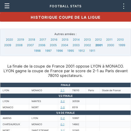
☰
⋮
FOOTBALL STATS
HISTORIQUE COUPE DE LA LIGUE
Autres années :
2020
2019
2018
2017
2016
2015
2014
2013
2012
2011
2010
2009
2008
2007
2006
2005
2004
2003
2002
2001
2000
1999
1998
1997
1996
1995
1912
1911
La finale de la coupe de France 2001 oppose LYON à MONACO.
LYON gagne la coupe de France par le score de 2-1 au Paris devant
78010 spectateurs.
FINALE
LYON
MONACO
2-1
78010
Paris
Stade de France
1/2 FINALE
LYON
NANTES
3-2
30558
MONACO
NIORT
2-0
8519
1/4 DE FINALE
AMIENS
LYON
0-2
10997
CHATEAUROUX
MONACO
0-1
14662
NIORT
SAINT ETIENNE
3-2
10385