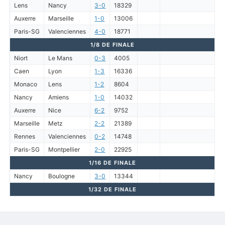
Lens
Nancy
3-0
18329
Auxerre
Marseille
1-0
13006
Paris-SG
Valenciennes
4-0
18771
1/8 DE FINALE
Niort
Le Mans
0-3
4005
Caen
Lyon
1-3
16336
Monaco
Lens
1-2
8604
Nancy
Amiens
1-0
14032
Auxerre
Nice
6-2
9752
Marseille
Metz
2-2
21389
Rennes
Valenciennes
0-2
14748
Paris-SG
Montpellier
2-0
22925
1/16 DE FINALE
Nancy
Boulogne
3-0
13344
1/32 DE FINALE