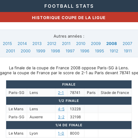
FOOTBALL STATS
HISTORIQUE COUPE DE LA LIGUE
Autres années :
2015
2014
2013
2012
2011
2010
2009
2008
2007
2001
2000
1999
1998
1997
1996
1995
1912
1911
La finale de la coupe de France 2008 oppose Paris-SG à Lens.
gagne la coupe de France par le score de 2-1 au Paris devant 78741 sp
FINALE
Paris-SG
Lens
2-1
78741
Paris
Stade de France
1/2 FINALE
Le Mans
Lens
4-5
13228
Paris-SG
Auxerre
3-2
32198
1/4 DE FINALE
Le Mans
Lyon
1-0
8000