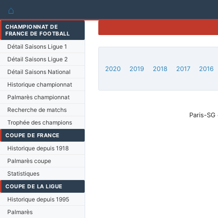
⌂
CHAMPIONNAT DE
FRANCE DE FOOTBALL
Détail Saisons Ligue 1
Détail Saisons Ligue 2
2020
2019
2018
2017
2016
Détail Saisons National
Historique championnat
Palmarès championnat
Recherche de matchs
Paris-SG 
Trophée des champions
COUPE DE FRANCE
Historique depuis 1918
Palmarès coupe
Statistiques
COUPE DE LA LIGUE
Historique depuis 1995
Palmarès