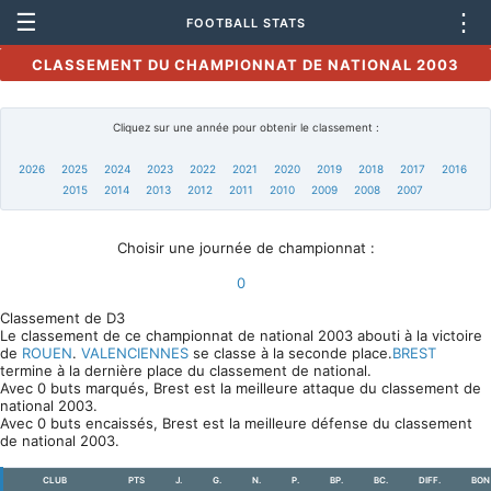
☰
⋮
FOOTBALL STATS
CLASSEMENT DU CHAMPIONNAT DE NATIONAL 2003
Cliquez sur une année pour obtenir le classement :
2026
2025
2024
2023
2022
2021
2020
2019
2018
2017
2016
2015
2014
2013
2012
2011
2010
2009
2008
2007
Choisir une journée de championnat :
0
Classement de D3
Le classement de ce championnat de national 2003 abouti à la victoire
de
ROUEN
.
VALENCIENNES
se classe à la seconde place.
BREST
termine à la dernière place du classement de national.
Avec 0 buts marqués, Brest est la meilleure attaque du classement de
national 2003.
Avec 0 buts encaissés, Brest est la meilleure défense du classement
de national 2003.
CLUB
PTS
J.
G.
N.
P.
BP.
BC.
DIFF.
BON