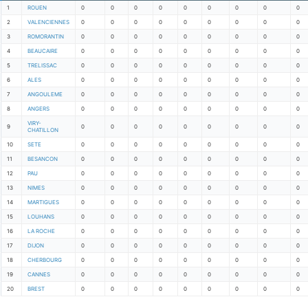
1
ROUEN
0
0
0
0
0
0
0
0
0
2
VALENCIENNES
0
0
0
0
0
0
0
0
0
3
ROMORANTIN
0
0
0
0
0
0
0
0
0
4
BEAUCAIRE
0
0
0
0
0
0
0
0
0
5
TRELISSAC
0
0
0
0
0
0
0
0
0
6
ALES
0
0
0
0
0
0
0
0
0
7
ANGOULEME
0
0
0
0
0
0
0
0
0
8
ANGERS
0
0
0
0
0
0
0
0
0
VIRY-
9
0
0
0
0
0
0
0
0
0
CHATILLON
10
SETE
0
0
0
0
0
0
0
0
0
11
BESANCON
0
0
0
0
0
0
0
0
0
12
PAU
0
0
0
0
0
0
0
0
0
13
NIMES
0
0
0
0
0
0
0
0
0
14
MARTIGUES
0
0
0
0
0
0
0
0
0
15
LOUHANS
0
0
0
0
0
0
0
0
0
16
LA ROCHE
0
0
0
0
0
0
0
0
0
17
DIJON
0
0
0
0
0
0
0
0
0
18
CHERBOURG
0
0
0
0
0
0
0
0
0
19
CANNES
0
0
0
0
0
0
0
0
0
20
BREST
0
0
0
0
0
0
0
0
0