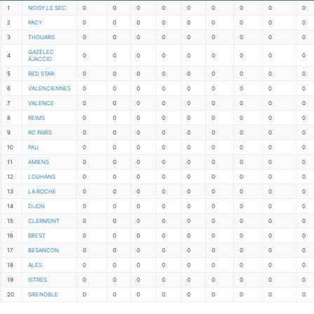
1
NOISY LE SEC
0
0
0
0
0
0
0
0
0
2
PACY
0
0
0
0
0
0
0
0
0
3
THOUARS
0
0
0
0
0
0
0
0
0
GAZELEC
4
0
0
0
0
0
0
0
0
0
AJACCIO
5
RED STAR
0
0
0
0
0
0
0
0
0
6
VALENCIENNES
0
0
0
0
0
0
0
0
0
7
VALENCE
0
0
0
0
0
0
0
0
0
8
REIMS
0
0
0
0
0
0
0
0
0
9
RC PARIS
0
0
0
0
0
0
0
0
0
10
PAU
0
0
0
0
0
0
0
0
0
11
AMIENS
0
0
0
0
0
0
0
0
0
12
LOUHANS
0
0
0
0
0
0
0
0
0
13
LA ROCHE
0
0
0
0
0
0
0
0
0
14
DIJON
0
0
0
0
0
0
0
0
0
15
CLERMONT
0
0
0
0
0
0
0
0
0
16
BREST
0
0
0
0
0
0
0
0
0
17
BESANCON
0
0
0
0
0
0
0
0
0
18
ALES
0
0
0
0
0
0
0
0
0
19
ISTRES
0
0
0
0
0
0
0
0
0
20
GRENOBLE
0
0
0
0
0
0
0
0
0