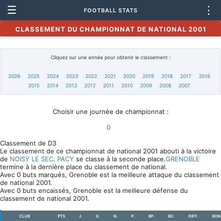
☰
⋮
FOOTBALL STATS
CLASSEMENT DU CHAMPIONNAT DE NATIONAL 2001
Cliquez sur une année pour obtenir le classement :
2026
2025
2024
2023
2022
2021
2020
2019
2018
2017
2016
2015
2014
2013
2012
2011
2010
2009
2008
2007
Choisir une journée de championnat :
0
Classement de D3
Le classement de ce championnat de national 2001 abouti à la victoire
de
NOISY LE SEC
.
PACY
se classe à la seconde place.
GRENOBLE
termine à la dernière place du classement de national.
Avec 0 buts marqués, Grenoble est la meilleure attaque du classement
de national 2001.
Avec 0 buts encaissés, Grenoble est la meilleure défense du
classement de national 2001.
CLUB
PTS
J.
G.
N.
P.
BP.
BC.
DIFF.
BON