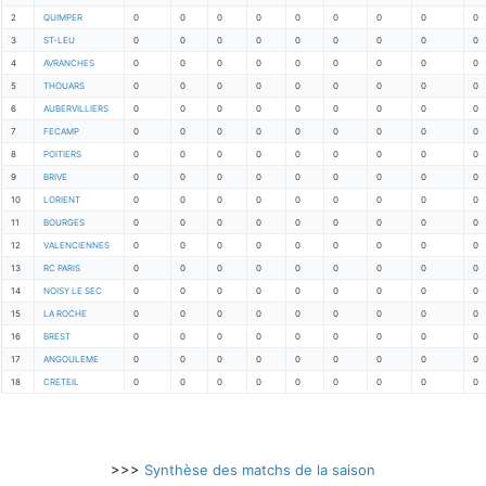
2
QUIMPER
0
0
0
0
0
0
0
0
0
3
ST-LEU
0
0
0
0
0
0
0
0
0
4
AVRANCHES
0
0
0
0
0
0
0
0
0
5
THOUARS
0
0
0
0
0
0
0
0
0
6
AUBERVILLIERS
0
0
0
0
0
0
0
0
0
7
FECAMP
0
0
0
0
0
0
0
0
0
8
POITIERS
0
0
0
0
0
0
0
0
0
9
BRIVE
0
0
0
0
0
0
0
0
0
10
LORIENT
0
0
0
0
0
0
0
0
0
11
BOURGES
0
0
0
0
0
0
0
0
0
12
VALENCIENNES
0
0
0
0
0
0
0
0
0
13
RC PARIS
0
0
0
0
0
0
0
0
0
14
NOISY LE SEC
0
0
0
0
0
0
0
0
0
15
LA ROCHE
0
0
0
0
0
0
0
0
0
16
BREST
0
0
0
0
0
0
0
0
0
17
ANGOULEME
0
0
0
0
0
0
0
0
0
18
CRETEIL
0
0
0
0
0
0
0
0
0
>>>
Synthèse des matchs de la saison