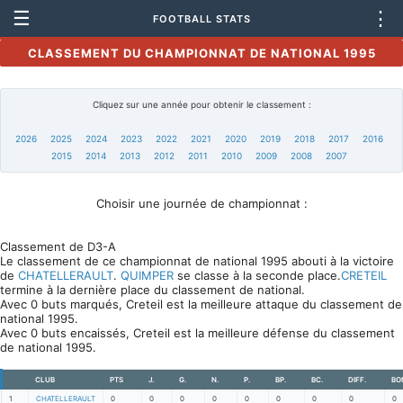
☰
⋮
FOOTBALL STATS
CLASSEMENT DU CHAMPIONNAT DE NATIONAL 1995
Cliquez sur une année pour obtenir le classement :
2026
2025
2024
2023
2022
2021
2020
2019
2018
2017
2016
2015
2014
2013
2012
2011
2010
2009
2008
2007
Choisir une journée de championnat :
Classement de D3-A
Le classement de ce championnat de national 1995 abouti à la victoire
de
CHATELLERAULT
.
QUIMPER
se classe à la seconde place.
CRETEIL
termine à la dernière place du classement de national.
Avec 0 buts marqués, Creteil est la meilleure attaque du classement de
national 1995.
Avec 0 buts encaissés, Creteil est la meilleure défense du classement
de national 1995.
CLUB
PTS
J.
G.
N.
P.
BP.
BC.
DIFF.
BO
1
CHATELLERAULT
0
0
0
0
0
0
0
0
0