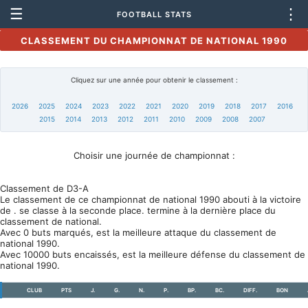
☰
⋮
FOOTBALL STATS
CLASSEMENT DU CHAMPIONNAT DE NATIONAL 1990
Cliquez sur une année pour obtenir le classement :
2026
2025
2024
2023
2022
2021
2020
2019
2018
2017
2016
2015
2014
2013
2012
2011
2010
2009
2008
2007
Choisir une journée de championnat :
Classement de D3-A
Le classement de ce championnat de national 1990 abouti à la victoire
de . se classe à la seconde place. termine à la dernière place du
classement de national.
Avec 0 buts marqués, est la meilleure attaque du classement de
national 1990.
Avec 10000 buts encaissés, est la meilleure défense du classement de
national 1990.
CLUB
PTS
J.
G.
N.
P.
BP.
BC.
DIFF.
BON