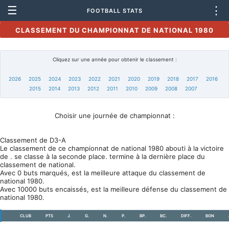
☰
⋮
FOOTBALL STATS
CLASSEMENT DU CHAMPIONNAT DE NATIONAL 1980
Cliquez sur une année pour obtenir le classement :
2026
2025
2024
2023
2022
2021
2020
2019
2018
2017
2016
2015
2014
2013
2012
2011
2010
2009
2008
2007
Choisir une journée de championnat :
Classement de D3-A
Le classement de ce championnat de national 1980 abouti à la victoire
de . se classe à la seconde place. termine à la dernière place du
classement de national.
Avec 0 buts marqués, est la meilleure attaque du classement de
national 1980.
Avec 10000 buts encaissés, est la meilleure défense du classement de
national 1980.
CLUB
PTS
J.
G.
N.
P.
BP.
BC.
DIFF.
BON