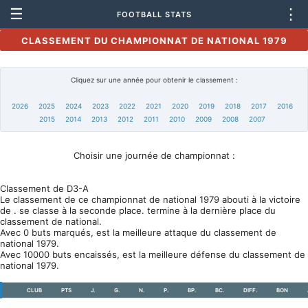
☰
⋮
FOOTBALL STATS
CLASSEMENT DU CHAMPIONNAT DE NATIONAL 1979
Cliquez sur une année pour obtenir le classement :
2026
2025
2024
2023
2022
2021
2020
2019
2018
2017
2016
2015
2014
2013
2012
2011
2010
2009
2008
2007
Choisir une journée de championnat :
Classement de D3-A
Le classement de ce championnat de national 1979 abouti à la victoire
de . se classe à la seconde place. termine à la dernière place du
classement de national.
Avec 0 buts marqués, est la meilleure attaque du classement de
national 1979.
Avec 10000 buts encaissés, est la meilleure défense du classement de
national 1979.
CLUB
PTS
J.
G.
N.
P.
BP.
BC.
DIFF.
BON