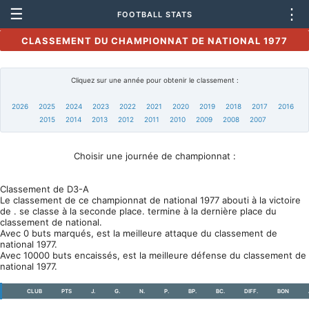
☰
⋮
FOOTBALL STATS
CLASSEMENT DU CHAMPIONNAT DE NATIONAL 1977
Cliquez sur une année pour obtenir le classement :
2026
2025
2024
2023
2022
2021
2020
2019
2018
2017
2016
2015
2014
2013
2012
2011
2010
2009
2008
2007
Choisir une journée de championnat :
Classement de D3-A
Le classement de ce championnat de national 1977 abouti à la victoire
de . se classe à la seconde place. termine à la dernière place du
classement de national.
Avec 0 buts marqués, est la meilleure attaque du classement de
national 1977.
Avec 10000 buts encaissés, est la meilleure défense du classement de
national 1977.
CLUB
PTS
J.
G.
N.
P.
BP.
BC.
DIFF.
BON