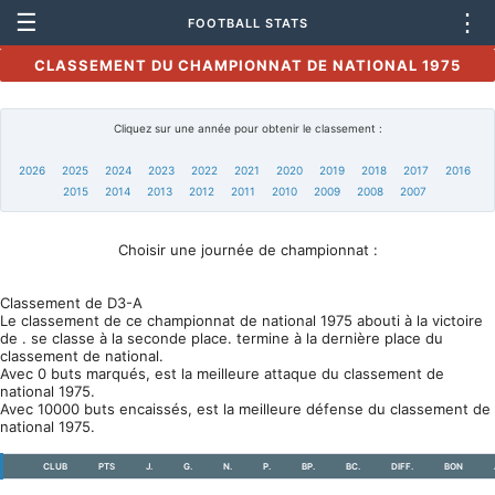
☰
⋮
FOOTBALL STATS
CLASSEMENT DU CHAMPIONNAT DE NATIONAL 1975
Cliquez sur une année pour obtenir le classement :
2026
2025
2024
2023
2022
2021
2020
2019
2018
2017
2016
2015
2014
2013
2012
2011
2010
2009
2008
2007
Choisir une journée de championnat :
Classement de D3-A
Le classement de ce championnat de national 1975 abouti à la victoire
de . se classe à la seconde place. termine à la dernière place du
classement de national.
Avec 0 buts marqués, est la meilleure attaque du classement de
national 1975.
Avec 10000 buts encaissés, est la meilleure défense du classement de
national 1975.
CLUB
PTS
J.
G.
N.
P.
BP.
BC.
DIFF.
BON