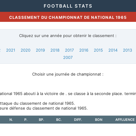
FOOTBALL STATS
CLASSEMENT DU CHAMPIONNAT DE NATIONAL 1965
Cliquez sur une année pour obtenir le classement :
2
2021
2020
2019
2018
2017
2016
2015
2014
2013
2007
Choisir une journée de championnat :
onal 1965 abouti à la victoire de . se classe à la seconde place. termi
attaque du classement de national 1965.
leure défense du classement de national 1965.
N.
P.
BP.
BC.
DIFF.
BON
AFFLUENCE