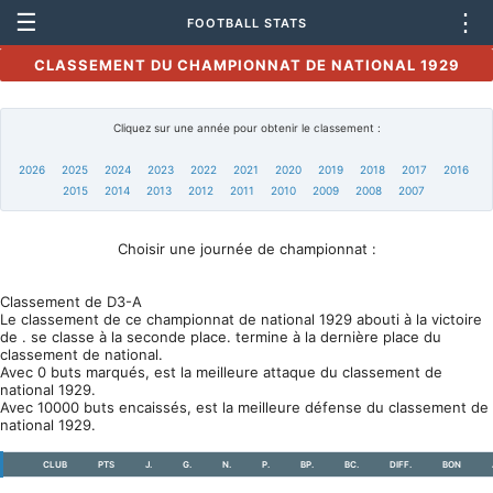
☰
⋮
FOOTBALL STATS
CLASSEMENT DU CHAMPIONNAT DE NATIONAL 1929
Cliquez sur une année pour obtenir le classement :
2026
2025
2024
2023
2022
2021
2020
2019
2018
2017
2016
2015
2014
2013
2012
2011
2010
2009
2008
2007
Choisir une journée de championnat :
Classement de D3-A
Le classement de ce championnat de national 1929 abouti à la victoire
de . se classe à la seconde place. termine à la dernière place du
classement de national.
Avec 0 buts marqués, est la meilleure attaque du classement de
national 1929.
Avec 10000 buts encaissés, est la meilleure défense du classement de
national 1929.
CLUB
PTS
J.
G.
N.
P.
BP.
BC.
DIFF.
BON