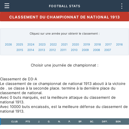
☰
⋮
FOOTBALL STATS
CLASSEMENT DU CHAMPIONNAT DE NATIONAL 1913
Cliquez sur une année pour obtenir le classement :
2026
2025
2024
2023
2022
2021
2020
2019
2018
2017
2016
2015
2014
2013
2012
2011
2010
2009
2008
2007
Choisir une journée de championnat :
Classement de D3-A
Le classement de ce championnat de national 1913 abouti à la victoire
de . se classe à la seconde place. termine à la dernière place du
classement de national.
Avec 0 buts marqués, est la meilleure attaque du classement de
national 1913.
Avec 10000 buts encaissés, est la meilleure défense du classement de
national 1913.
CLUB
PTS
J.
G.
N.
P.
BP.
BC.
DIFF.
BON