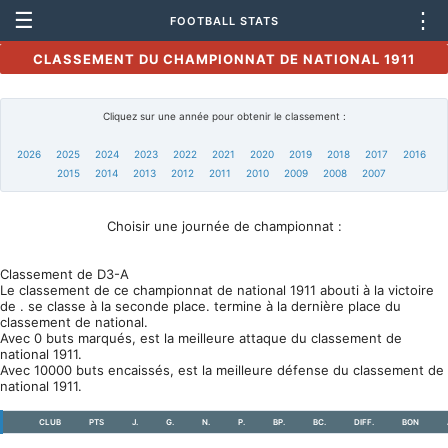
☰
⋮
FOOTBALL STATS
CLASSEMENT DU CHAMPIONNAT DE NATIONAL 1911
Cliquez sur une année pour obtenir le classement :
2026
2025
2024
2023
2022
2021
2020
2019
2018
2017
2016
2015
2014
2013
2012
2011
2010
2009
2008
2007
Choisir une journée de championnat :
Classement de D3-A
Le classement de ce championnat de national 1911 abouti à la victoire
de . se classe à la seconde place. termine à la dernière place du
classement de national.
Avec 0 buts marqués, est la meilleure attaque du classement de
national 1911.
Avec 10000 buts encaissés, est la meilleure défense du classement de
national 1911.
CLUB
PTS
J.
G.
N.
P.
BP.
BC.
DIFF.
BON