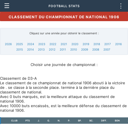
☰
⋮
FOOTBALL STATS
CLASSEMENT DU CHAMPIONNAT DE NATIONAL 1906
Cliquez sur une année pour obtenir le classement :
2026
2025
2024
2023
2022
2021
2020
2019
2018
2017
2016
2015
2014
2013
2012
2011
2010
2009
2008
2007
Choisir une journée de championnat :
Classement de D3-A
Le classement de ce championnat de national 1906 abouti à la victoire
de . se classe à la seconde place. termine à la dernière place du
classement de national.
Avec 0 buts marqués, est la meilleure attaque du classement de
national 1906.
Avec 10000 buts encaissés, est la meilleure défense du classement de
national 1906.
CLUB
PTS
J.
G.
N.
P.
BP.
BC.
DIFF.
BON