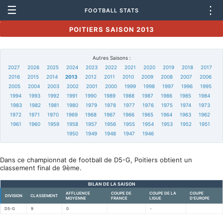
☰
⋮
FOOTBALL STATS
POITIERS SAISON 2013
Autres Saisons :
2027
2026
2025
2024
2023
2022
2021
2020
2019
2018
2017
2016
2015
2014
2013
2012
2011
2010
2009
2008
2007
2006
2005
2004
2003
2002
2001
2000
1999
1998
1997
1996
1995
1994
1993
1992
1991
1990
1989
1988
1987
1986
1985
1984
1983
1982
1981
1980
1979
1978
1977
1976
1975
1974
1973
1972
1971
1970
1969
1968
1967
1966
1965
1964
1963
1962
1961
1960
1959
1958
1957
1956
1955
1954
1953
1952
1951
1950
1949
1948
1947
1946
Dans ce championnat de football de D5-G, Poitiers obtient un
classement final de 9ème.
BILAN DE LA SAISON
AFFLUENCE
COUPE DE
COUPE DE LA
COUPE
DIVISION
CLASSEMENT
MOYENNE
FRANCE
LIGUE
D'EUROPE
D5-G
9
0
-