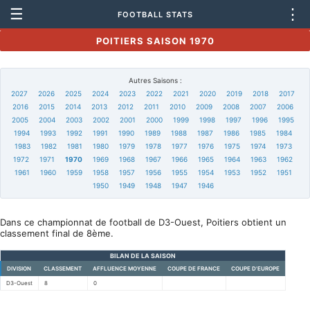
☰
⋮
FOOTBALL STATS
POITIERS SAISON 1970
Autres Saisons :
2027
2026
2025
2024
2023
2022
2021
2020
2019
2018
2017
2016
2015
2014
2013
2012
2011
2010
2009
2008
2007
2006
2005
2004
2003
2002
2001
2000
1999
1998
1997
1996
1995
1994
1993
1992
1991
1990
1989
1988
1987
1986
1985
1984
1983
1982
1981
1980
1979
1978
1977
1976
1975
1974
1973
1972
1971
1970
1969
1968
1967
1966
1965
1964
1963
1962
1961
1960
1959
1958
1957
1956
1955
1954
1953
1952
1951
1950
1949
1948
1947
1946
Dans ce championnat de football de D3-Ouest, Poitiers obtient un
classement final de 8ème.
BILAN DE LA SAISON
DIVISION
CLASSEMENT
AFFLUENCE MOYENNE
COUPE DE FRANCE
COUPE D'EUROPE
D3-Ouest
8
0