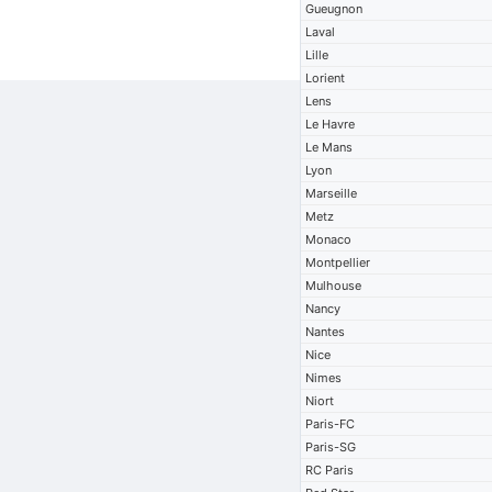
Gueugnon
Laval
Lille
Lorient
Lens
Le Havre
Le Mans
Lyon
Marseille
Metz
Monaco
Montpellier
Mulhouse
Nancy
Nantes
Nice
Nimes
Niort
Paris-FC
Paris-SG
RC Paris