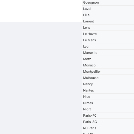
Gueugnon
Laval
Lille
Lorient
Lens
Le Havre
Le Mans
Lyon
Marseille
Metz
Monaco
Montpellier
Mulhouse
Nancy
Nantes
Nice
Nimes
Niort
Paris-FC
Paris-SG
RC Paris