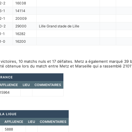
2-2
16038
5-1
14114
2-1
20009
0-2
29000
Lille Grand stade de Lille
1-1
16282
1-0
16200
 victoires, 10 matchs nuls et 17 défaites. Metz a également marqué 39 b
été obtenue lors du match entre Metz et Marseille qui a rassemblé 2101
FRANCE
AFFLUENCE
LIEU
COMMENTAIRES
15964
LA LIGUE
AFFLUENCE
LIEU
COMMENTAIRES
5888