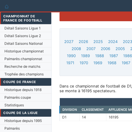
⌂
CHAMPIONNAT DE
FRANCE DE FOOTBALL
Détail Saisons Ligue 1
Détail Saisons Ligue 2
2027
2026
2025
2024
202
Détail Saisons National
2008
2007
2006
2005
Historique championnat
1990
1989
1988
1987
198
Palmarès championnat
1971
1970
1969
1968
1967
Recherche de matchs
Trophée des champions
COUPE DE FRANCE
Dans ce championnat de football de D1
Historique depuis 1918
se monte à 16195 spectateurs.
Palmarès coupe
Statistiques
DIVISION
CLASSEMENT
AFFLUENCE M
COUPE DE LA LIGUE
D1
14
16195
Historique depuis 1995
Palmarès