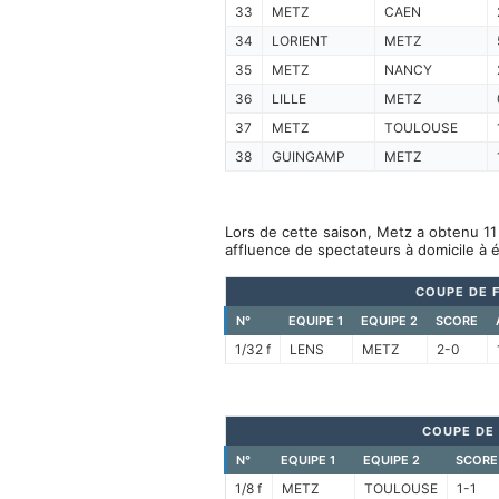
33
METZ
CAEN
34
LORIENT
METZ
35
METZ
NANCY
36
LILLE
METZ
37
METZ
TOULOUSE
38
GUINGAMP
METZ
Lors de cette saison, Metz a obtenu 11
affluence de spectateurs à domicile à 
COUPE DE 
N°
EQUIPE 1
EQUIPE 2
SCORE
1/32 f
LENS
METZ
2-0
COUPE DE 
N°
EQUIPE 1
EQUIPE 2
SCORE
1/8 f
METZ
TOULOUSE
1-1