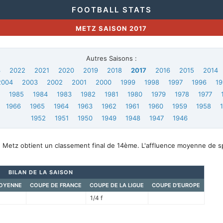
FOOTBALL STATS
METZ SAISON 2017
Autres Saisons :
3
2022
2021
2020
2019
2018
2017
2016
2015
2014
2004
2003
2002
2001
2000
1999
1998
1997
1996
19
6
1985
1984
1983
1982
1981
1980
1979
1978
1977
1966
1965
1964
1963
1962
1961
1960
1959
1958
1952
1951
1950
1949
1948
1947
1946
, Metz obtient un classement final de 14ème. L'affluence moyenne de s
BILAN DE LA SAISON
OYENNE
COUPE DE FRANCE
COUPE DE LA LIGUE
COUPE D'EUROPE
1/4 f