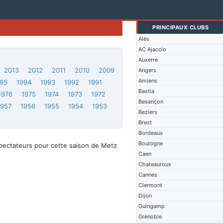
PRINCIPAUX CLUBS
Alès
AC Ajaccio
Auxerre
2013
2012
2011
2010
2009
Angers
Amiens
95
1994
1993
1992
1991
Bastia
1976
1975
1974
1973
1972
Besançon
1957
1956
1955
1954
1953
Beziers
Brest
Bordeaux
Boulogne
pectateurs pour cette saison de Metz
Caen
Chateauroux
Cannes
Clermont
Dijon
Guingamp
Grenoble