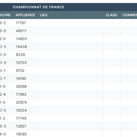
CHAMPIONNAT DE FRANCE
SCORE
AFFLUENCE
LIEU
CLASS.
COMMEN
3-2
17167
3-0
46011
2-0
14805
0-3
19438
0-0
8336
0-3
15705
0-1
9752
0-7
19160
1-0
28588
2-4
17993
1-0
20874
0-0
16204
1-2
17746
3-3
12657
4-0
19085