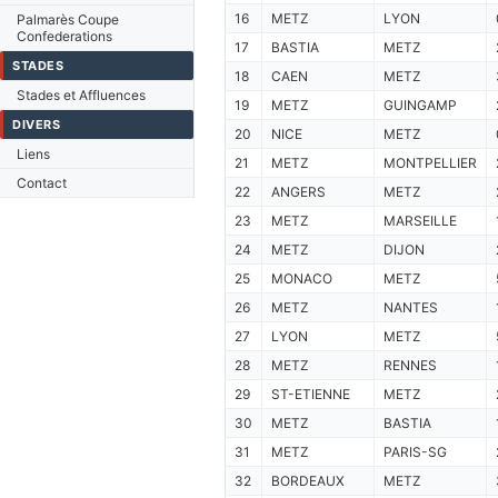
16
METZ
LYON
Palmarès Coupe
Confederations
17
BASTIA
METZ
STADES
18
CAEN
METZ
Stades et Affluences
19
METZ
GUINGAMP
DIVERS
20
NICE
METZ
Liens
21
METZ
MONTPELLIER
Contact
22
ANGERS
METZ
23
METZ
MARSEILLE
24
METZ
DIJON
25
MONACO
METZ
26
METZ
NANTES
27
LYON
METZ
28
METZ
RENNES
29
ST-ETIENNE
METZ
30
METZ
BASTIA
31
METZ
PARIS-SG
32
BORDEAUX
METZ