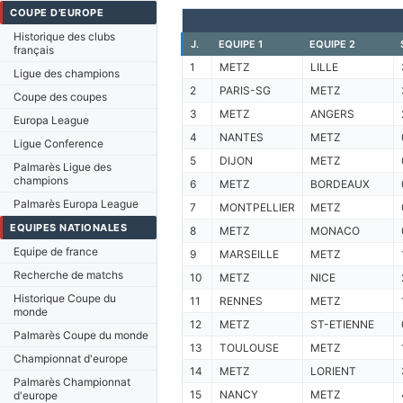
COUPE D'EUROPE
Historique des clubs
J.
EQUIPE 1
EQUIPE 2
français
1
METZ
LILLE
Ligue des champions
2
PARIS-SG
METZ
Coupe des coupes
3
METZ
ANGERS
Europa League
4
NANTES
METZ
Ligue Conference
5
DIJON
METZ
Palmarès Ligue des
champions
6
METZ
BORDEAUX
Palmarès Europa League
7
MONTPELLIER
METZ
EQUIPES NATIONALES
8
METZ
MONACO
Equipe de france
9
MARSEILLE
METZ
Recherche de matchs
10
METZ
NICE
Historique Coupe du
11
RENNES
METZ
monde
12
METZ
ST-ETIENNE
Palmarès Coupe du monde
13
TOULOUSE
METZ
Championnat d'europe
14
METZ
LORIENT
Palmarès Championnat
15
NANCY
METZ
d'europe