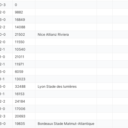
0-3
0
2-0
9882
3-0
16849
2-2
14088
0-0
21502
Nice Allianz Riviera
2-0
11550
2-1
10540
1-0
21011
2-1
11971
5-0
6059
1-1
13023
5-0
32488
Lyon Stade des lumières
1-1
16153
2-2
24184
1-0
17006
2-3
20693
3-0
19835
Bordeaux Stade Matmut-Atlantique