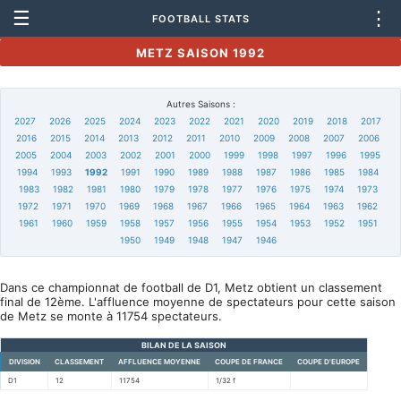
☰
⋮
FOOTBALL STATS
METZ SAISON 1992
Autres Saisons :
2027
2026
2025
2024
2023
2022
2021
2020
2019
2018
2017
2016
2015
2014
2013
2012
2011
2010
2009
2008
2007
2006
2005
2004
2003
2002
2001
2000
1999
1998
1997
1996
1995
1994
1993
1992
1991
1990
1989
1988
1987
1986
1985
1984
1983
1982
1981
1980
1979
1978
1977
1976
1975
1974
1973
1972
1971
1970
1969
1968
1967
1966
1965
1964
1963
1962
1961
1960
1959
1958
1957
1956
1955
1954
1953
1952
1951
1950
1949
1948
1947
1946
Dans ce championnat de football de D1, Metz obtient un classement
final de 12ème. L'affluence moyenne de spectateurs pour cette saison
de Metz se monte à 11754 spectateurs.
BILAN DE LA SAISON
DIVISION
CLASSEMENT
AFFLUENCE MOYENNE
COUPE DE FRANCE
COUPE D'EUROPE
D1
12
11754
1/32 f