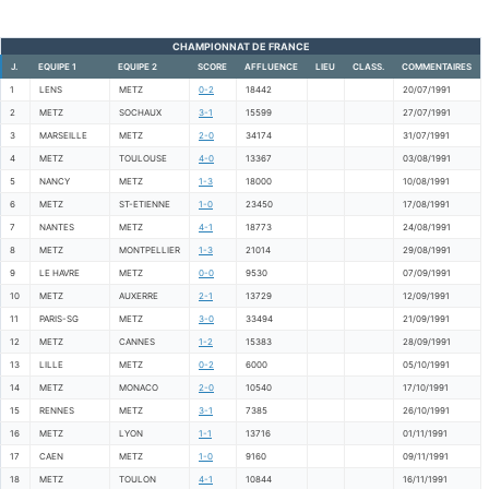
CHAMPIONNAT DE FRANCE
J.
EQUIPE 1
EQUIPE 2
SCORE
AFFLUENCE
LIEU
CLASS.
COMMENTAIRES
1
LENS
METZ
0-2
18442
20/07/1991
2
METZ
SOCHAUX
3-1
15599
27/07/1991
3
MARSEILLE
METZ
2-0
34174
31/07/1991
4
METZ
TOULOUSE
4-0
13367
03/08/1991
5
NANCY
METZ
1-3
18000
10/08/1991
6
METZ
ST-ETIENNE
1-0
23450
17/08/1991
7
NANTES
METZ
4-1
18773
24/08/1991
8
METZ
MONTPELLIER
1-3
21014
29/08/1991
9
LE HAVRE
METZ
0-0
9530
07/09/1991
10
METZ
AUXERRE
2-1
13729
12/09/1991
11
PARIS-SG
METZ
3-0
33494
21/09/1991
12
METZ
CANNES
1-2
15383
28/09/1991
13
LILLE
METZ
0-2
6000
05/10/1991
14
METZ
MONACO
2-0
10540
17/10/1991
15
RENNES
METZ
3-1
7385
26/10/1991
16
METZ
LYON
1-1
13716
01/11/1991
17
CAEN
METZ
1-0
9160
09/11/1991
18
METZ
TOULON
4-1
10844
16/11/1991