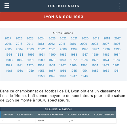
☰
⋮
FOOTBALL STATS
LYON SAISON 1993
Autres Saisons :
2027
2026
2025
2024
2023
2022
2021
2020
2019
2018
2017
2016
2015
2014
2013
2012
2011
2010
2009
2008
2007
2006
2005
2004
2003
2002
2001
2000
1999
1998
1997
1996
1995
1994
1993
1992
1991
1990
1989
1988
1987
1986
1985
1984
1983
1982
1981
1980
1979
1978
1977
1976
1975
1974
1973
1972
1971
1970
1969
1968
1967
1966
1965
1964
1963
1962
1961
1960
1959
1958
1957
1956
1955
1954
1953
1952
1951
1950
1949
1948
1947
1946
Dans ce championnat de football de D1, Lyon obtient un classement
final de 14ème. L'affluence moyenne de spectateurs pour cette saison
de Lyon se monte à 16678 spectateurs.
BILAN DE LA SAISON
DIVISION
CLASSEMENT
AFFLUENCE MOYENNE
COUPE DE FRANCE
COUPE D'EUROPE
D1
14
16678
1/32 f