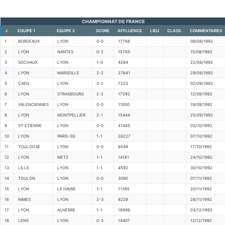
CHAMPIONNAT DE FRANCE
J.
EQUIPE 1
EQUIPE 2
SCORE
AFFLUENCE
LIEU
CLASS.
COMMENTAIRES
1
BORDEAUX
LYON
0-0
17768
08/08/1992
2
LYON
NANTES
0-2
15765
15/08/1992
3
SOCHAUX
LYON
1-0
4264
22/08/1992
4
LYON
MARSEILLE
2-2
27641
29/08/1992
5
CAEN
LYON
3-2
7223
02/09/1992
6
LYON
STRASBOURG
2-2
17292
12/09/1992
7
VALENCIENNES
LYON
0-0
11000
19/09/1992
8
LYON
MONTPELLIER
2-1
15444
25/09/1992
9
ST-ETIENNE
LYON
0-0
41485
03/10/1992
10
LYON
PARIS-SG
1-1
26227
07/10/1992
11
TOULOUSE
LYON
0-0
6549
17/10/1992
12
LYON
METZ
1-1
14161
24/10/1992
13
LILLE
LYON
1-1
4592
30/10/1992
14
TOULON
LYON
0-0
3090
07/11/1992
15
LYON
LE HAVRE
1-1
11395
20/11/1992
16
NIMES
LYON
2-3
8229
28/11/1992
17
LYON
AUXERRE
1-1
18996
03/12/1992
18
LENS
LYON
0-3
14407
12/12/1992