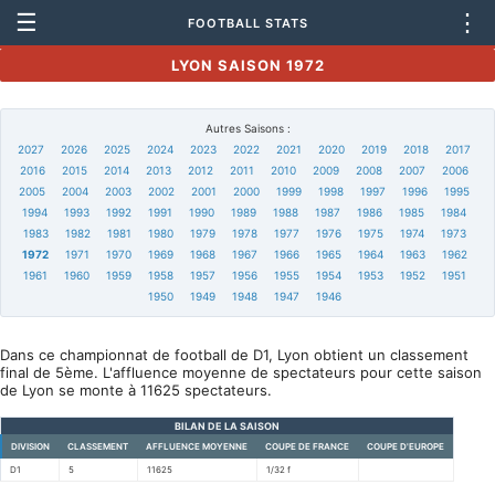
☰
⋮
FOOTBALL STATS
LYON SAISON 1972
Autres Saisons :
2027
2026
2025
2024
2023
2022
2021
2020
2019
2018
2017
2016
2015
2014
2013
2012
2011
2010
2009
2008
2007
2006
2005
2004
2003
2002
2001
2000
1999
1998
1997
1996
1995
1994
1993
1992
1991
1990
1989
1988
1987
1986
1985
1984
1983
1982
1981
1980
1979
1978
1977
1976
1975
1974
1973
1972
1971
1970
1969
1968
1967
1966
1965
1964
1963
1962
1961
1960
1959
1958
1957
1956
1955
1954
1953
1952
1951
1950
1949
1948
1947
1946
Dans ce championnat de football de D1, Lyon obtient un classement
final de 5ème. L'affluence moyenne de spectateurs pour cette saison
de Lyon se monte à 11625 spectateurs.
BILAN DE LA SAISON
DIVISION
CLASSEMENT
AFFLUENCE MOYENNE
COUPE DE FRANCE
COUPE D'EUROPE
D1
5
11625
1/32 f