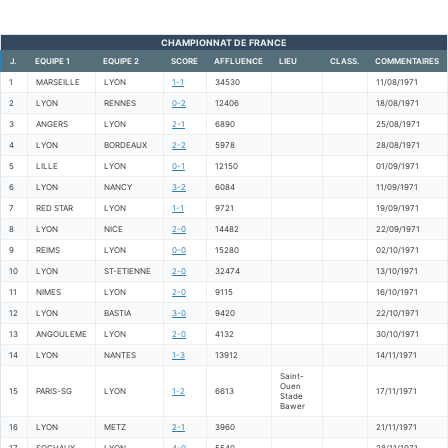
CHAMPIONNAT DE FRANCE
J.
EQUIPE 1
EQUIPE 2
SCORE
AFFLUENCE
LIEU
CLASS.
COMMENTAIRES
1
MARSEILLE
LYON
1-1
34530
11/08/1971
2
LYON
RENNES
0-2
12406
18/08/1971
3
ANGERS
LYON
2-1
6890
25/08/1971
4
LYON
BORDEAUX
2-2
5978
28/08/1971
5
LILLE
LYON
0-1
12150
01/09/1971
6
LYON
NANCY
3-2
6084
11/09/1971
7
RED STAR
LYON
1-1
9721
19/09/1971
8
LYON
NICE
2-0
14482
22/09/1971
9
REIMS
LYON
0-0
15280
02/10/1971
10
LYON
ST-ETIENNE
2-0
32474
13/10/1971
11
NIMES
LYON
2-0
9115
16/10/1971
12
LYON
BASTIA
3-0
9420
22/10/1971
13
ANGOULEME
LYON
2-0
4132
30/10/1971
14
LYON
NANTES
1-3
13912
14/11/1971
Saint-
Ouen
15
PARIS-SG
LYON
1-2
6613
17/11/1971
Stade
Bawer
16
LYON
METZ
2-1
3960
21/11/1971